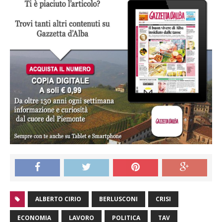
ALBERTO CIRIO
BERLUSCONI
CRISI
ECONOMIA
LAVORO
POLITICA
TAV