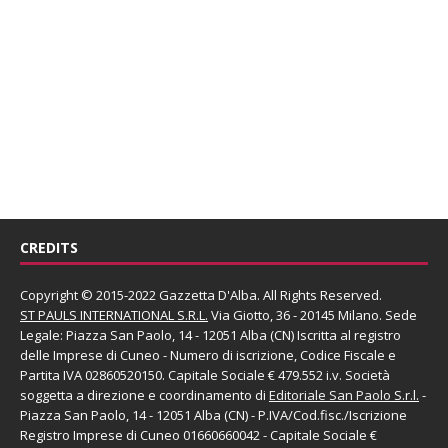
CREDITS
Copyright © 2015-2022 Gazzetta D'Alba. All Rights Reserved.
ST PAULS INTERNATIONAL S.R.L.
Via Giotto, 36 - 20145 Milano. Sede
Legale: Piazza San Paolo, 14 - 12051 Alba (CN) Iscritta al registro
delle Imprese di Cuneo - Numero di iscrizione, Codice Fiscale e
Partita IVA 02860520150. Capitale Sociale € 479.552 i.v. Società
soggetta a direzione e coordinamento di
Editoriale San Paolo
S.r.l.
-
Piazza San Paolo, 14 - 12051 Alba (CN) - P.IVA/Cod.fisc./Iscrizione
Registro Imprese di Cuneo 01660660042 - Capitale Sociale €