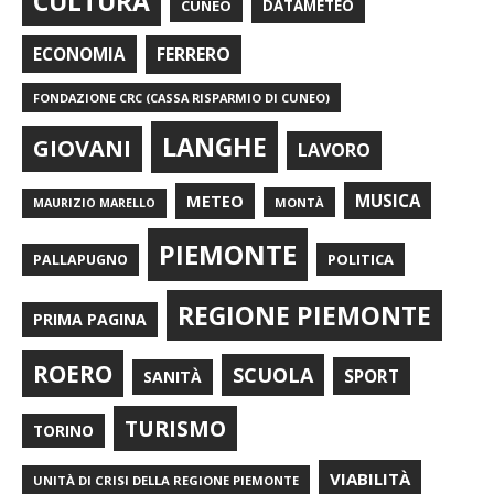
CULTURA
CUNEO
DATAMETEO
FERRERO
ECONOMIA
FONDAZIONE CRC (CASSA RISPARMIO DI CUNEO)
LANGHE
GIOVANI
LAVORO
METEO
MUSICA
MONTÀ
MAURIZIO MARELLO
PIEMONTE
POLITICA
PALLAPUGNO
REGIONE PIEMONTE
PRIMA PAGINA
ROERO
SCUOLA
SPORT
SANITÀ
TURISMO
TORINO
VIABILITÀ
UNITÀ DI CRISI DELLA REGIONE PIEMONTE