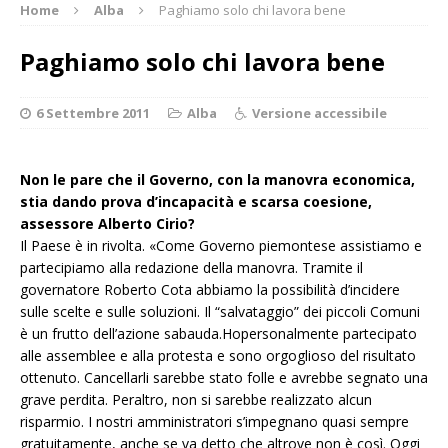
Home
Alba
Paghiamo solo chi lavora bene
Paghiamo solo chi lavora bene
6 Settembre 2011
Alba
Versione accessibile
Non le pare che il Governo, con la manovra economica,
stia dando prova d’incapacità e scarsa coesione,
assessore Alberto Cirio?
Il Paese è in rivolta. «Come Governo piemontese assistiamo e
partecipiamo alla redazione della manovra. Tramite il
governatore Roberto Cota abbiamo la possibilità d’incidere
sulle scelte e sulle soluzioni. Il “salvataggio” dei piccoli Comuni
è un frutto dell’azione sabauda.Hopersonalmente partecipato
alle assemblee e alla protesta e sono orgoglioso del risultato
ottenuto. Cancellarli sarebbe stato folle e avrebbe segnato una
grave perdita. Peraltro, non si sarebbe realizzato alcun
risparmio. I nostri amministratori s’impegnano quasi sempre
gratuitamente, anche se va detto che altrove non è così. Oggi