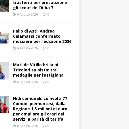
trasferiti per precauzione
gli scout dell’Alba 7
6 Agosto 2026
0
Palio di Asti, Andrea
Calamassi confermato
mossiere per l’edizione 2026
6 Agosto 2026
0
Matilde Vitillo brilla ai
Tricolori su pista: tre
medaglie per l’astigiana
6 Agosto 2026
0
Nidi comunali: coinvolti 77
Comuni piemontesi, dalla
Regione 1,5 milioni di euro
per ampliare gli orari dei
servizi a parità di tariffa
6 Agosto 2026
0