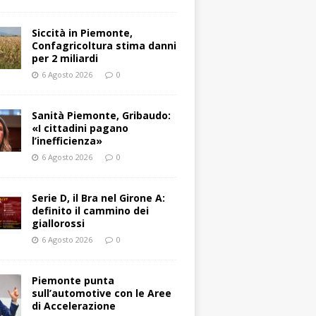
Siccità in Piemonte,
Confagricoltura stima danni
per 2 miliardi
6 Agosto 2026
0
Sanità Piemonte, Gribaudo:
«I cittadini pagano
l’inefficienza»
6 Agosto 2026
0
Serie D, il Bra nel Girone A:
definito il cammino dei
giallorossi
6 Agosto 2026
0
Piemonte punta
sull’automotive con le Aree
di Accelerazione