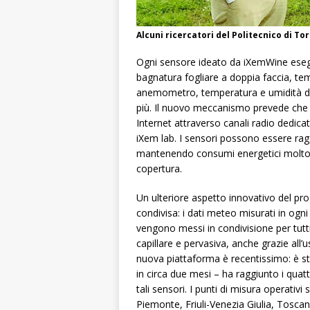
Alcuni ricercatori del Politecnico di To
Ogni sensore ideato da iXemWine eseg
bagnatura fogliare a doppia faccia, tem
anemometro, temperatura e umidità del 
più. Il nuovo meccanismo prevede che i d
Internet attraverso canali radio dedica
iXem lab. I sensori possono essere rag
mantenendo consumi energetici molto ba
copertura.
Un ulteriore aspetto innovativo del pro
condivisa: i dati meteo misurati in ogn
vengono messi in condivisione per tutti
capillare e pervasiva, anche grazie all’
nuova piattaforma è recentissimo: è st
in circa due mesi – ha raggiunto i quatt
tali sensori. I punti di misura operativi
Piemonte, Friuli-Venezia Giulia, Tosc