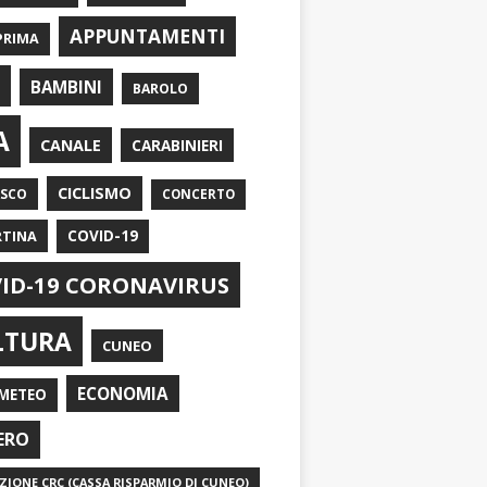
APPUNTAMENTI
PRIMA
I
BAMBINI
BAROLO
A
CANALE
CARABINIERI
CICLISMO
ASCO
CONCERTO
RTINA
COVID-19
ID-19 CORONAVIRUS
LTURA
CUNEO
ECONOMIA
METEO
ERO
IONE CRC (CASSA RISPARMIO DI CUNEO)