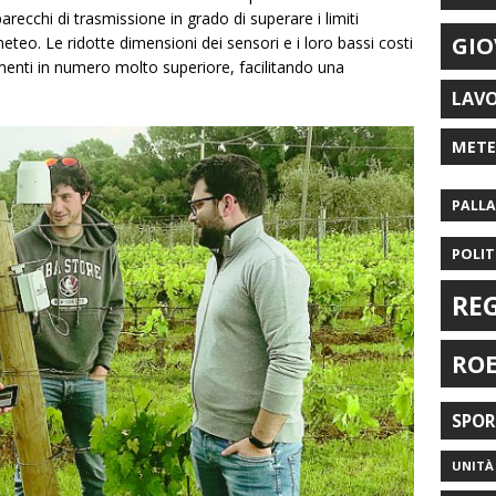
arecchi di trasmissione in grado di superare i limiti
GIO
meteo. Le ridotte dimensioni dei sensori e i loro bassi costi
menti in numero molto superiore, facilitando una
LAV
MET
PALL
POLIT
RE
RO
SPO
UNITÀ 