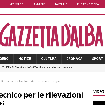
NECROLOGI
ANNUNCI
TACCUINO
INIZIATIVE SPECIALI
OERO
NOTIZIE
CULTURA
CRONACA
SPORT
]
ITINERARI / In gita a Infini.To, il sorprendente museo e
collina di Pino torinese
ALBA
litecnico per le rilevazioni meteo nei vigneti
]
Incendio a Valdieri, trasferiti per precauzione gli scout
VIDEO
BA
ecnico per le rilevazioni
]
Palio di Asti, Andrea Calamassi confermato mossiere per
ti