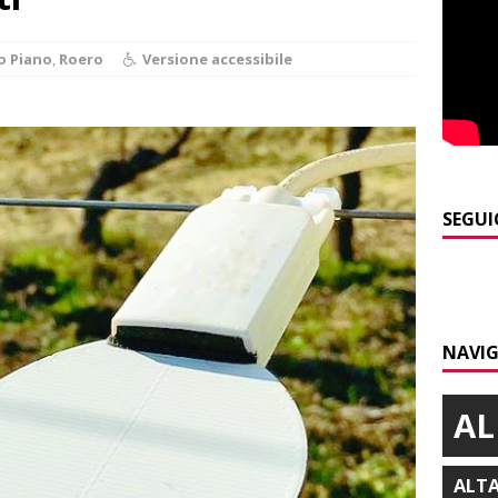
ALTRE NOTIZIE
]
Nidi comunali: coinvolti 77 Comuni piemontesi, dalla Regione
o Piano
,
Roero
Versione accessibile
o per ampliare gli orari dei servizi a parità di tariffa
BRA
]
Siccità in Piemonte, Confagricoltura stima danni per 2 miliardi
E
]
Sanità Piemonte, Gribaudo: «I cittadini pagano l’inefficienza»
SEGUI
E
]
Serie D, il Bra nel Girone A: definito il cammino dei giallorossi
NAVIG
]
Dimissioni in Consiglio comunale ad Alba, Galeasso lascia:
 d’interessi»
ALBA
AL
ALT