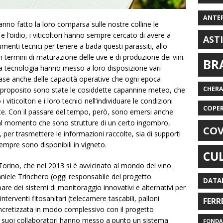
ANTE
nno fatto la loro comparsa sulle nostre colline le
l’oidio, i viticoltori hanno sempre cercato di avere a
AST
menti tecnici per tenere a bada questi parassiti, allo
n termini di maturazione delle uve e di produzione dei vini.
BR
a tecnologia hanno messo a loro disposizione vari
a base anche delle capacità operative che ogni epoca
CHER
e proposito sono state le cosiddette capannine meteo, che
viticoltori e i loro tecnici nell’individuare le condizioni
COPE
 vite. Con il passare del tempo, però, sono emersi anche
 dal momento che sono strutture di un certo ingombro,
COV
 per trasmettere le informazioni raccolte, sia di supporti
empre sono disponibili in vigneto.
CU
 Torino, che nel 2013 si è avvicinato al mondo del vino.
Daniele Trinchero (oggi responsabile del progetto
DATA
e dei sistemi di monitoraggio innovativi e alternativi per
nterventi fitosanitari (telecamere tascabili, palloni
FERR
oncretizzata in modo complessivo con il progetto
 i suoi collaboratori hanno messo a punto un sistema
FONDAZ