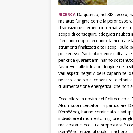
RICERCA
Da quando, nel XIX secolo, ha
malattie fungine come la peronospora e 
disposizione elementi informativi e stru
scopo di conseguire adeguati risultati i
Decennio dopo decennio, la ricerca e l
strumenti finalizzati a tali scopi, sull
possedeva. Particolarmente utili a tal
per circa quarant’anni hanno sostenuto i 
favorevoli alle infezioni fungine della
vari aspetti negativi delle capannine,
necessitano sia di copertura telefonica,
di alimentazione energetica, che non s
Ecco allora la novità del Politecnico di
Alcuni suoi ricercatori, in particolare 
iXemWine), hanno cominciato a sviluppar
individuare il momento migliore per gli i
meteostatici ecc.). La proposta si è c
iXemWine, grazie al quale Trinchero e