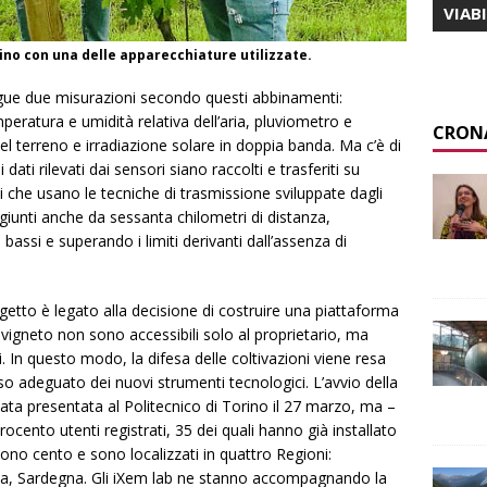
VIAB
rino con una delle apparecchiature utilizzate.
ue due misurazioni secondo questi abbinamenti:
peratura e umidità relativa dell’aria, pluviometro e
CRON
terreno e irradiazione solare in doppia banda. Ma c’è di
ati rilevati dai sensori siano raccolti e trasferiti su
ti che usano le tecniche di trasmissione sviluppate dagli
giunti anche da sessanta chilometri di distanza,
ssi e superando i limiti derivanti dall’assenza di
getto è legato alla decisione di costruire una piattaforma
i vigneto non sono accessibili solo al proprietario, ma
. In questo modo, la difesa delle coltivazioni viene resa
uso adeguato dei nuovi strumenti tecnologici. L’avvio della
ata presentata al Politecnico di Torino il 27 marzo, ma –
rocento utenti registrati, 35 dei quali hanno già installato
 sono cento e sono localizzati in quattro Regioni:
ana, Sardegna. Gli iXem lab ne stanno accompagnando la