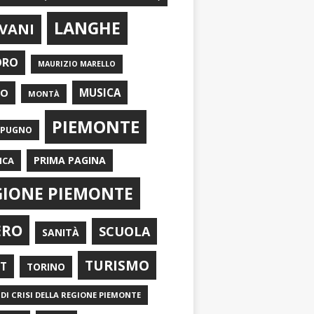
LANGHE
VANI
ORO
MAURIZIO MARELLO
EO
MUSICA
MONTÀ
PIEMONTE
APUGNO
PRIMA PAGINA
ICA
GIONE PIEMONTE
ERO
SCUOLA
SANITÀ
TURISMO
RT
TORINO
DI CRISI DELLA REGIONE PIEMONTE