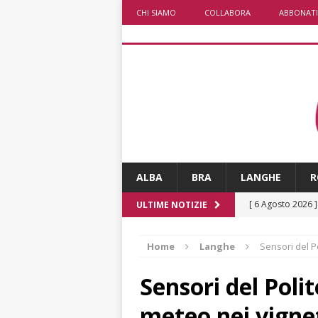
CHI SIAMO
COLLABORA
ABBONATI
ALBA
BRA
LANGHE
R
[ 6 Agosto 2026 
ULTIME NOTIZIE
planetario sulla 
Home
Langhe
Sensori del Po
[ 6 Agosto 2026 
dell’Alba 7
AL
Sensori del Polit
[ 6 Agosto 2026 
meteo nei vigne