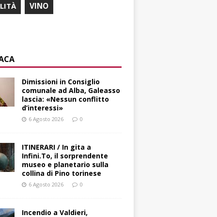
ILITÀ
VINO
ACA
Dimissioni in Consiglio
comunale ad Alba, Galeasso
lascia: «Nessun conflitto
d’interessi»
6 Agosto 2026
0
ITINERARI / In gita a
Infini.To, il sorprendente
museo e planetario sulla
collina di Pino torinese
6 Agosto 2026
0
Incendio a Valdieri,