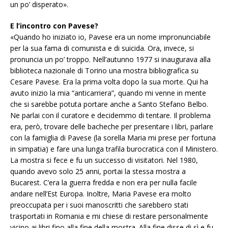
un po’ disperato».
E l’incontro con Pavese?
«Quando ho iniziato io, Pavese era un nome impronunciabile
per la sua fama di comunista e di suicida. Ora, invece, si
pronuncia un po’ troppo. Nell’autunno 1977 si inaugurava alla
biblioteca nazionale di Torino una mostra bibliografica su
Cesare Pavese. Era la prima volta dopo la sua morte. Qui ha
avuto inizio la mia “anticarriera”, quando mi venne in mente
che si sarebbe potuta portare anche a Santo Stefano Belbo.
Ne parlai con il curatore e decidemmo di tentare. Il problema
era, però, trovare delle bacheche per presentare i libri, parlare
con la famiglia di Pavese (la sorella Maria mi prese per fortuna
in simpatia) e fare una lunga trafila burocratica con il Ministero.
La mostra si fece e fu un successo di visitatori. Nel 1980,
quando avevo solo 25 anni, portai la stessa mostra a
Bucarest. C’era la guerra fredda e non era per nulla facile
andare nell’Est Europa. Inoltre, Maria Pavese era molto
preoccupata per i suoi manoscritti che sarebbero stati
trasportati in Romania e mi chiese di restare personalmente
vicino ai libri fino alla fine della mostra. Alla fine disse di sì e fu