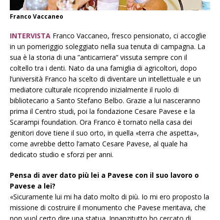
Franco Vaccaneo
INTERVISTA
Franco Vaccaneo, fresco pensionato, ci accoglie
in un pomeriggio soleggiato nella sua tenuta di campagna. La
sua è la storia di una ”anticarriera” vissuta sempre con il
coltello tra i denti. Nato da una famiglia di agricoltori, dopo
l’università Franco ha scelto di diventare un intellettuale e un
mediatore culturale ricoprendo inizialmente il ruolo di
bibliotecario a Santo Stefano Belbo. Grazie a lui nasceranno
prima il Centro studi, poi la fondazione Cesare Pavese e la
Scarampi foundation. Ora Franco è tornato nella casa dei
genitori dove tiene il suo orto, in quella «terra che aspetta»,
come avrebbe detto l’amato Cesare Pavese, al quale ha
dedicato studio e sforzi per anni.
Pensa di aver dato più lei a Pavese con il suo lavoro o
Pavese a lei?
«Sicuramente lui mi ha dato molto di più. Io mi ero proposto la
missione di costruire il monumento che Pavese meritava, che
non vuol certo dire una statua. Innanzitutto ho cercato di