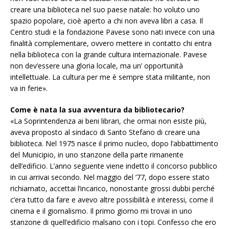
creare una biblioteca nel suo paese natale: ho voluto uno
spazio popolare, cioè aperto a chi non aveva libri a casa. Il
Centro studi e la fondazione Pavese sono nati invece con una
finalità complementare, ovvero mettere in contatto chi entra
nella biblioteca con la grande cultura internazionale. Pavese
non dev’essere una gloria locale, ma un’ opportunità
intellettuale. La cultura per me è sempre stata militante, non
va in ferie».
Come è nata la sua avventura da bibliotecario?
«La Soprintendenza ai beni librari, che ormai non esiste più,
aveva proposto al sindaco di Santo Stefano di creare una
biblioteca. Nel 1975 nasce il primo nucleo, dopo l’abbattimento
del Municipio, in uno stanzone della parte rimanente
dell’edificio. L’anno seguente viene indetto il concorso pubblico
in cui arrivai secondo. Nel maggio del ’77, dopo essere stato
richiamato, accettai l’incarico, nonostante grossi dubbi perché
c’era tutto da fare e avevo altre possibilità e interessi, come il
cinema e il giornalismo. Il primo giorno mi trovai in uno
stanzone di quell’edificio malsano con i topi. Confesso che ero