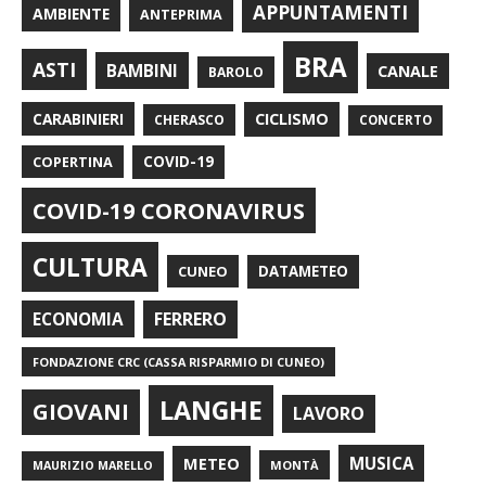
APPUNTAMENTI
AMBIENTE
ANTEPRIMA
BRA
ASTI
BAMBINI
CANALE
BAROLO
CARABINIERI
CICLISMO
CHERASCO
CONCERTO
COPERTINA
COVID-19
COVID-19 CORONAVIRUS
CULTURA
CUNEO
DATAMETEO
FERRERO
ECONOMIA
FONDAZIONE CRC (CASSA RISPARMIO DI CUNEO)
LANGHE
GIOVANI
LAVORO
METEO
MUSICA
MONTÀ
MAURIZIO MARELLO