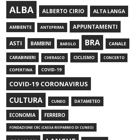
ALBA
ALBERTO CIRIO
ALTA LANGA
APPUNTAMENTI
AMBIENTE
ANTEPRIMA
BRA
ASTI
BAMBINI
CANALE
BAROLO
CARABINIERI
CICLISMO
CHERASCO
CONCERTO
COPERTINA
COVID-19
COVID-19 CORONAVIRUS
CULTURA
CUNEO
DATAMETEO
FERRERO
ECONOMIA
FONDAZIONE CRC (CASSA RISPARMIO DI CUNEO)