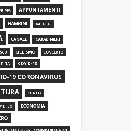
APPUNTAMENTI
PRIMA
I
BAMBINI
BAROLO
A
CANALE
CARABINIERI
CICLISMO
ASCO
CONCERTO
RTINA
COVID-19
ID-19 CORONAVIRUS
LTURA
CUNEO
ECONOMIA
METEO
ERO
IONE CRC (CASSA RISPARMIO DI CUNEO)