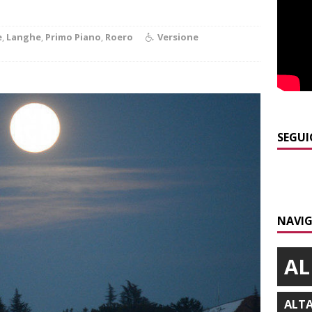
E
]
Sanità Piemonte, Gribaudo: «I cittadini pagano l’inefficienza»
e
,
Langhe
,
Primo Piano
,
Roero
Versione
E
]
Serie D, il Bra nel Girone A: definito il cammino dei giallorossi
]
Piemonte punta sull’automotive con le Aree di Accelerazione
SEGUI
E
]
Emergenza incendi Piemonte: Azione propone due soluzioni a
e Regione
ALBA
NAVIG
]
Incendio a Valdieri, trasferiti per precauzione gli scout
BA
AL
ALT