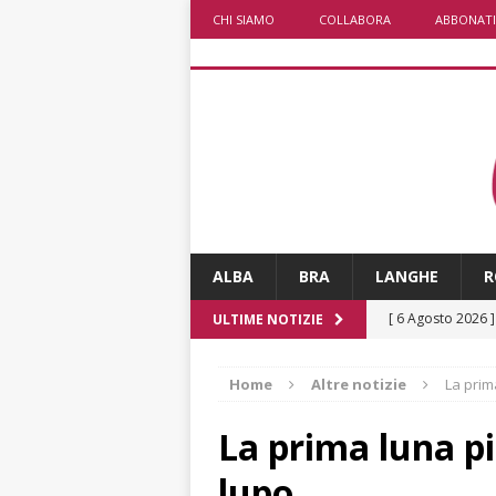
CHI SIAMO
COLLABORA
ABBONATI
ALBA
BRA
LANGHE
R
[ 6 Agosto 2026 
ULTIME NOTIZIE
l’edizione 2026
Home
Altre notizie
La prim
[ 6 Agosto 2026 
1,5 milioni di eur
La prima luna pi
[ 6 Agosto 2026 
lupo