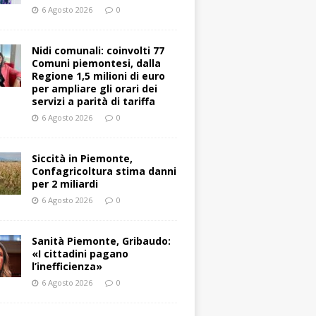
6 Agosto 2026
0
Nidi comunali: coinvolti 77
Comuni piemontesi, dalla
Regione 1,5 milioni di euro
per ampliare gli orari dei
servizi a parità di tariffa
6 Agosto 2026
0
Siccità in Piemonte,
Confagricoltura stima danni
per 2 miliardi
6 Agosto 2026
0
Sanità Piemonte, Gribaudo:
«I cittadini pagano
l’inefficienza»
6 Agosto 2026
0