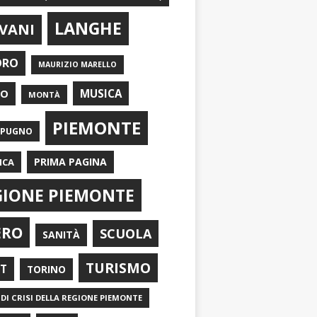
LANGHE
VANI
ORO
MAURIZIO MARELLO
EO
MUSICA
MONTÀ
PIEMONTE
APUGNO
PRIMA PAGINA
ICA
GIONE PIEMONTE
ERO
SCUOLA
SANITÀ
TURISMO
RT
TORINO
DI CRISI DELLA REGIONE PIEMONTE