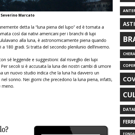
ANTE
o Severino Marcato
AST
emente detta la “luna piena del lupo” ed è tornata a
amata così dai nativi americani per i branchi di lupi
BR
li ululavano alla luna, è astronomicamente piena quando
ri a 180 gradi. Si tratta del secondo plenilunio dell’inverno.
CHER
 sé leggende e suggestioni: dal risveglio dei lupi
COPE
 Per secoli si è accusata la luna dei nostri cambi di umore
, ma un nuovo studio indica che la luna ha davvero un
COV
 nel sonno. Nei giorni che precedono la luna piena, infatti,
e meno.
CU
DATA
FERR
FONDAZ