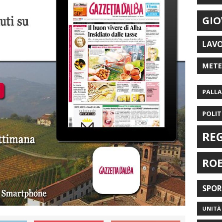
GIO
LAV
MET
PALL
POLIT
RE
RO
SPO
UNITÀ 