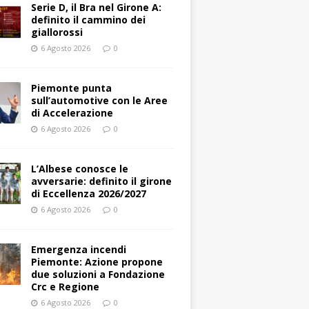
Serie D, il Bra nel Girone A:
definito il cammino dei
giallorossi
6 Agosto 2026
0
Piemonte punta
sull’automotive con le Aree
di Accelerazione
6 Agosto 2026
0
L’Albese conosce le
avversarie: definito il girone
di Eccellenza 2026/2027
6 Agosto 2026
0
Emergenza incendi
Piemonte: Azione propone
due soluzioni a Fondazione
Crc e Regione
6 Agosto 2026
0