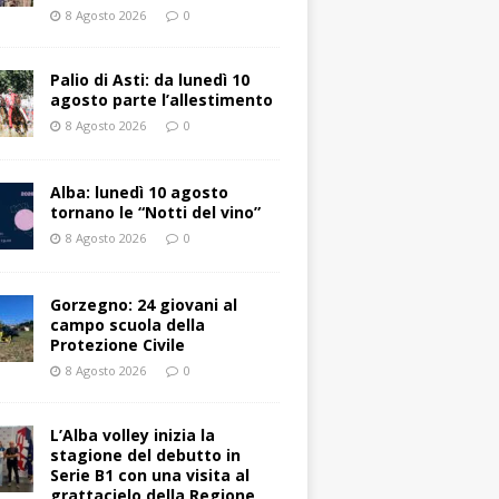
8 Agosto 2026
0
Palio di Asti: da lunedì 10
agosto parte l’allestimento
8 Agosto 2026
0
Alba: lunedì 10 agosto
tornano le “Notti del vino”
8 Agosto 2026
0
Gorzegno: 24 giovani al
campo scuola della
Protezione Civile
8 Agosto 2026
0
L’Alba volley inizia la
stagione del debutto in
Serie B1 con una visita al
grattacielo della Regione