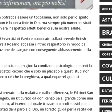
ANTE
 potrebbe essere un toccasana, non solo per lo spirito,
AST
non è la cieca fede in Dio, ma sempre più numerosi studi
iera inaspettati effetti benefici sulla nostra salute.
BR
Università di Pavia e pubblicato sull’autorevole British
re il Rosario abbassa il ritmo respiratorio in modo da
CHER
igenazione del sangue con conseguente abbassamento della
COPE
COV
 praticarla, migliori la condizione psicologica e quindi la
i scettici dicono che è solo un placebo e questi studi non
erto c’è che la preghiera, a qualunque religione si
CU
DATA
provato dalla malattia e dalla sofferenza, le Edizioni San
ngelo, un kit curato da don Renzo Sala, grande come una
FERR
0 euro, all’interno del quale troviamo piccoli sussidi per la
ati dalla parola di Dio, un libretto guida per la recita del
FONDAZ