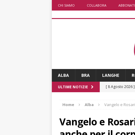
CHI SIAMO
COLLABORA
ABBONATI
ALBA
BRA
LANGHE
R
[ 8 Agosto 2026 
ULTIME NOTIZIE
degrado
CRO
Home
Alba
Vangelo e Rosario
[ 8 Agosto 2026 
paese attivo
L
Vangelo e Rosari
[ 8 Agosto 2026 
anche per il cor