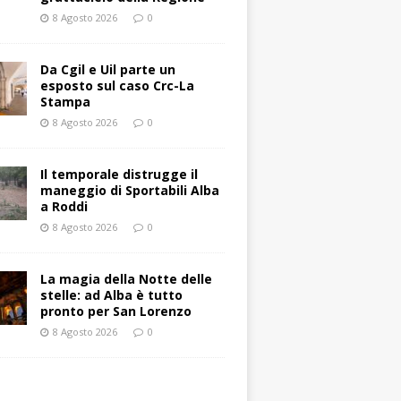
8 Agosto 2026
0
Da Cgil e Uil parte un
esposto sul caso Crc-La
Stampa
8 Agosto 2026
0
Il temporale distrugge il
maneggio di Sportabili Alba
a Roddi
8 Agosto 2026
0
La magia della Notte delle
stelle: ad Alba è tutto
pronto per San Lorenzo
8 Agosto 2026
0