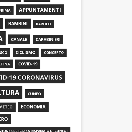
APPUNTAMENTI
PRIMA
I
BAMBINI
BAROLO
A
CANALE
CARABINIERI
CICLISMO
ASCO
CONCERTO
RTINA
COVID-19
ID-19 CORONAVIRUS
LTURA
CUNEO
ECONOMIA
METEO
ERO
IONE CRC (CASSA RISPARMIO DI CUNEO)