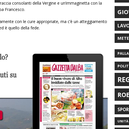
braccia consolanti della Vergine e un’immaginetta con la
apa Francesco.
GIO
rtamente con le cure appropriate, ma c’è un atteggiamento
LAV
ed è quello della fede.
MET
PALL
POLIT
RE
RO
SPO
UNITÀ 