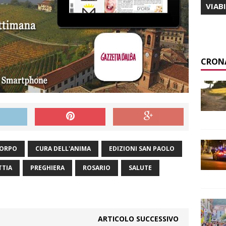
VIAB
CRON
CORPO
CURA DELL'ANIMA
EDIZIONI SAN PAOLO
TTIA
PREGHIERA
ROSARIO
SALUTE
ARTICOLO SUCCESSIVO