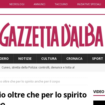
NECROLOGI
ANNUNCI
TACCUINO
INIZIATIVE SPECIALI
OERO
NOTIZIE
CULTURA
CRONACA
SPORT
]
Cuneo, stretta della Polizia: controlli, denunce e lotta al
NACA
 oltre che per lo spirito anche per il corpo
]
La festa di San Rocco dimostra che Santo Stefano Belbo è un
VIDEO
ANGHE
o oltre che per lo spirito
]
Palio di Asti: da lunedì 10 agosto parte l’allestimento
ALTRE
po