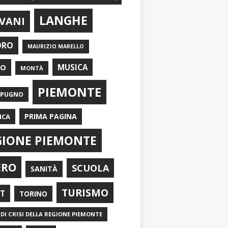
LANGHE
VANI
ORO
MAURIZIO MARELLO
EO
MUSICA
MONTÀ
PIEMONTE
APUGNO
PRIMA PAGINA
ICA
GIONE PIEMONTE
ERO
SCUOLA
SANITÀ
TURISMO
RT
TORINO
DI CRISI DELLA REGIONE PIEMONTE