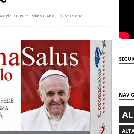
]
Alba: lunedì 10 agosto tornano le “Notti del vino”
ALBA
otizie
,
Cultura
,
Primo Piano
Versione
]
Gorzegno: 24 giovani al campo scuola della Protezione Civile
]
L’Alba volley inizia la stagione del debutto in Serie B1 con una
ielo della Regione
ALBA
SEGUI
]
Da Cgil e Uil parte un esposto sul caso Crc-La Stampa
ALBA
]
ITINERARI / Trenta chilometri su due ruote lungo il Belbo
NAVIG
AL
ALT