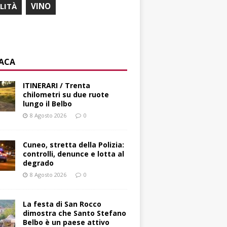
ILITÀ
VINO
ACA
ITINERARI / Trenta
chilometri su due ruote
lungo il Belbo
8 Agosto 2026
0
Cuneo, stretta della Polizia:
controlli, denunce e lotta al
degrado
8 Agosto 2026
0
La festa di San Rocco
dimostra che Santo Stefano
Belbo è un paese attivo