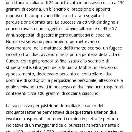
un cittadino italiano di 29 anni trovato in possesso di circa 130
grammi di cocaina, un bilancino di precisione e appunti
manoscritti comprovanti l’illecita attività a seguito di
perquisizione domiciliare. La successiva attività d’indagine si
concentrava su due soggetti di origine albanese di 43 e 57
anni, sospettati di gestire ingenti quantitativi di cocaina.
Numerosi servizi di pedinamento permettevano di
documentare, nella mattinata dell’8 marzo scorso, un fugace
incontro tra i due, avvenuto nella prima periferia della città di
Cuneo, con ogni probabilità finalizzato allo scambio di
stupefacente. Gli agenti della Squadra Mobile, in servizio di
appostamento, decidevano pertanto di controllare i due
uomini e di sottoporli a perquisizione personale, all’esito della
quale venivano trovati in possesso di due involucri trasparenti
contenenti circa 100 grammi di cocaina ciascuno.
La successiva perquisizione domiciliare a carico del
cinquantasettenne permetteva di sequestrare ulteriori due
involucri trasparenti contenenti cocaina in pietra (e pertanto
indicativa di un maggior indice di purezza) rispettivamente di
circa 100 grammi e 1.050 grammi per un peso complessivo di