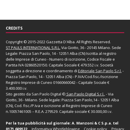
CREDITS
Copyright © 2015-2022 Gazzetta D'Alba. All Rights Reserved.
ST PAULS INTERNATIONAL S.R.L.
Via Giotto, 36 - 20145 Milano. Sede
Legale: Piazza San Paolo, 14 - 12051 Alba (CN) Iscritta al registro
delle Imprese di Cuneo - Numero di iscrizione, Codice Fiscale e
Partita IVA 02860520150. Capitale Sociale € 479.552 i.v. Società
soggetta a direzione e coordinamento di
Editoriale San Paolo
S.r.l.
-
Piazza San Paolo, 14 - 12051 Alba (CN) - P.IVA/Cod.fisc./Iscrizione
Registro Imprese di Cuneo 01660660042 - Capitale Sociale €
3.400.000 i.v.
Sito gestito da
San Paolo Digital
©
San Paolo Digital S.r.l.
, - Via
Giotto, 36 - Milano. Sede legale: Piazza San Paolo,14 - 12051 Alba
(CN), Cod. fisc./P.Iva e iscrizione al Registro Imprese di Cuneo
n.10057461005 – R.E.A. 279529. Capitale sociale € 30.000,00 i.v.
Per la tua pubblicità sul giornale:
A. Manzoni & C S.p.a.
tel
0171.609122
Informativa Whistleblowing
Cookie policy
Privacy