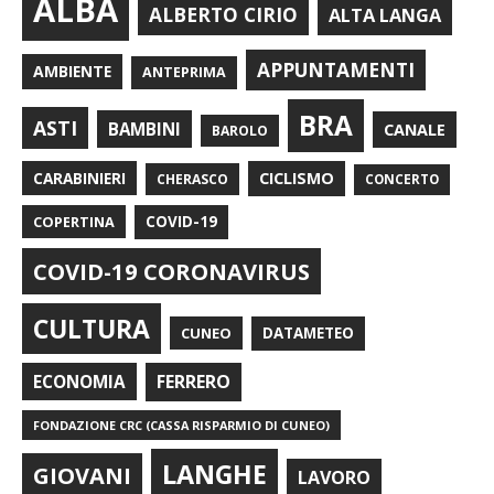
ALBA
ALBERTO CIRIO
ALTA LANGA
APPUNTAMENTI
AMBIENTE
ANTEPRIMA
BRA
ASTI
BAMBINI
CANALE
BAROLO
CARABINIERI
CICLISMO
CHERASCO
CONCERTO
COPERTINA
COVID-19
COVID-19 CORONAVIRUS
CULTURA
CUNEO
DATAMETEO
FERRERO
ECONOMIA
FONDAZIONE CRC (CASSA RISPARMIO DI CUNEO)
LANGHE
GIOVANI
LAVORO