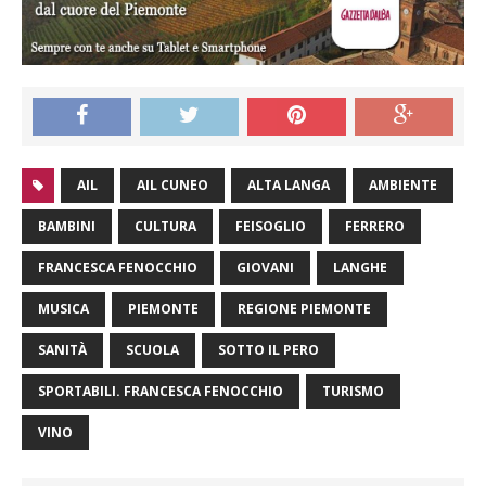
AIL
AIL CUNEO
ALTA LANGA
AMBIENTE
BAMBINI
CULTURA
FEISOGLIO
FERRERO
FRANCESCA FENOCCHIO
GIOVANI
LANGHE
MUSICA
PIEMONTE
REGIONE PIEMONTE
SANITÀ
SCUOLA
SOTTO IL PERO
SPORTABILI. FRANCESCA FENOCCHIO
TURISMO
VINO