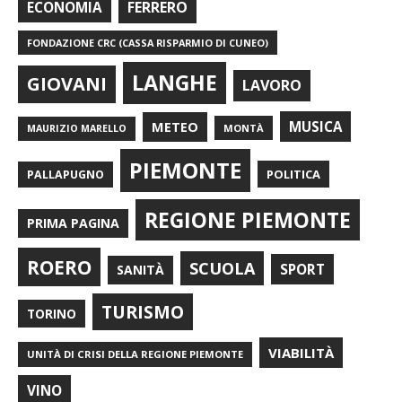
FERRERO
ECONOMIA
FONDAZIONE CRC (CASSA RISPARMIO DI CUNEO)
LANGHE
GIOVANI
LAVORO
METEO
MUSICA
MONTÀ
MAURIZIO MARELLO
PIEMONTE
POLITICA
PALLAPUGNO
REGIONE PIEMONTE
PRIMA PAGINA
ROERO
SCUOLA
SPORT
SANITÀ
TURISMO
TORINO
VIABILITÀ
UNITÀ DI CRISI DELLA REGIONE PIEMONTE
VINO