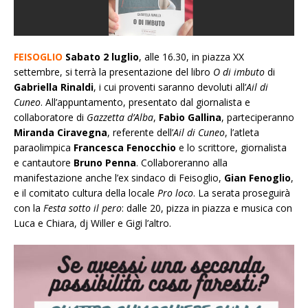
FEISOGLIO
Sabato 2 luglio
, alle 16.30, in piazza XX
settembre, si terrà la presentazione del libro
O di imbuto
di
Gabriella Rinaldi
, i cui proventi saranno devoluti all’
Ail di
Cuneo
. All’appuntamento, presentato dal giornalista e
collaboratore di
Gazzetta d’Alba
,
Fabio Gallina
, parteciperanno
Miranda Ciravegna
, referente dell’
Ail di Cuneo
, l’atleta
paraolimpica
Francesca Fenocchio
e lo scrittore, giornalista
e cantautore
Bruno Penna
. Collaboreranno alla
manifestazione anche l’ex sindaco di Feisoglio,
Gian Fenoglio
,
e il comitato cultura della locale
Pro loco
. La serata proseguirà
con la
Festa sotto il pero
: dalle 20, pizza in piazza e musica con
Luca e Chiara, dj Willer e Gigi l’altro.