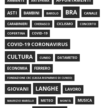
APPUNTAMENTI
AMBIENTE
ANTEPRIMA
BRA
ASTI
BAMBINI
CANALE
BAROLO
CARABINIERI
CICLISMO
CHERASCO
CONCERTO
COPERTINA
COVID-19
COVID-19 CORONAVIRUS
CULTURA
CUNEO
DATAMETEO
FERRERO
ECONOMIA
FONDAZIONE CRC (CASSA RISPARMIO DI CUNEO)
LANGHE
GIOVANI
LAVORO
METEO
MUSICA
MONTÀ
MAURIZIO MARELLO