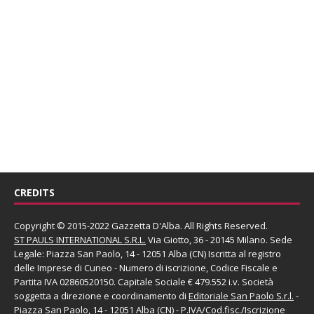
CREDITS
Copyright © 2015-2022 Gazzetta D'Alba. All Rights Reserved.
ST PAULS INTERNATIONAL S.R.L.
Via Giotto, 36 - 20145 Milano. Sede
Legale: Piazza San Paolo, 14 - 12051 Alba (CN) Iscritta al registro
delle Imprese di Cuneo - Numero di iscrizione, Codice Fiscale e
Partita IVA 02860520150. Capitale Sociale € 479.552 i.v. Società
soggetta a direzione e coordinamento di
Editoriale San Paolo
S.r.l.
-
Piazza San Paolo, 14 - 12051 Alba (CN) - P.IVA/Cod.fisc./Iscrizione