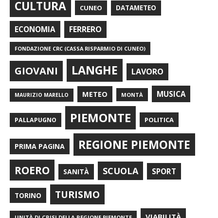
CULTURA
CUNEO
DATAMETEO
FERRERO
ECONOMIA
FONDAZIONE CRC (CASSA RISPARMIO DI CUNEO)
LANGHE
GIOVANI
LAVORO
METEO
MUSICA
MONTÀ
MAURIZIO MARELLO
PIEMONTE
POLITICA
PALLAPUGNO
REGIONE PIEMONTE
PRIMA PAGINA
ROERO
SCUOLA
SPORT
SANITÀ
TURISMO
TORINO
VIABILITÀ
UNITÀ DI CRISI DELLA REGIONE PIEMONTE