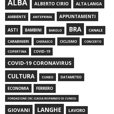
ALBA
ALBERTO CIRIO
ALTA LANGA
APPUNTAMENTI
AMBIENTE
ANTEPRIMA
BRA
ASTI
BAMBINI
CANALE
BAROLO
CARABINIERI
CICLISMO
CHERASCO
CONCERTO
COPERTINA
COVID-19
COVID-19 CORONAVIRUS
CULTURA
CUNEO
DATAMETEO
FERRERO
ECONOMIA
FONDAZIONE CRC (CASSA RISPARMIO DI CUNEO)
LANGHE
GIOVANI
LAVORO