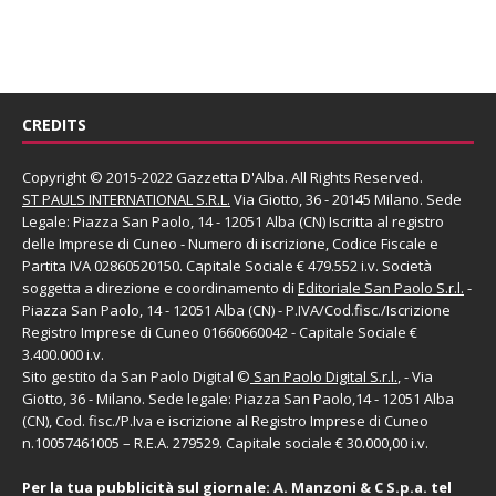
CREDITS
Copyright © 2015-2022 Gazzetta D'Alba. All Rights Reserved.
ST PAULS INTERNATIONAL S.R.L.
Via Giotto, 36 - 20145 Milano. Sede
Legale: Piazza San Paolo, 14 - 12051 Alba (CN) Iscritta al registro
delle Imprese di Cuneo - Numero di iscrizione, Codice Fiscale e
Partita IVA 02860520150. Capitale Sociale € 479.552 i.v. Società
soggetta a direzione e coordinamento di
Editoriale San Paolo
S.r.l.
-
Piazza San Paolo, 14 - 12051 Alba (CN) - P.IVA/Cod.fisc./Iscrizione
Registro Imprese di Cuneo 01660660042 - Capitale Sociale €
3.400.000 i.v.
Sito gestito da
San Paolo Digital
©
San Paolo Digital S.r.l.
, - Via
Giotto, 36 - Milano. Sede legale: Piazza San Paolo,14 - 12051 Alba
(CN), Cod. fisc./P.Iva e iscrizione al Registro Imprese di Cuneo
n.10057461005 – R.E.A. 279529. Capitale sociale € 30.000,00 i.v.
Per la tua pubblicità sul giornale:
A. Manzoni & C S.p.a.
tel