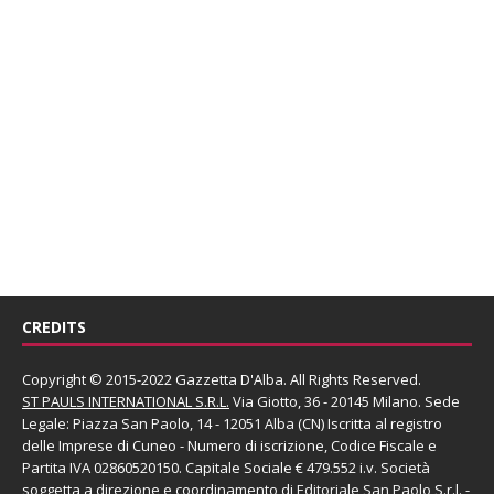
CREDITS
Copyright © 2015-2022 Gazzetta D'Alba. All Rights Reserved.
ST PAULS INTERNATIONAL S.R.L.
Via Giotto, 36 - 20145 Milano. Sede
Legale: Piazza San Paolo, 14 - 12051 Alba (CN) Iscritta al registro
delle Imprese di Cuneo - Numero di iscrizione, Codice Fiscale e
Partita IVA 02860520150. Capitale Sociale € 479.552 i.v. Società
soggetta a direzione e coordinamento di
Editoriale San Paolo
S.r.l.
-