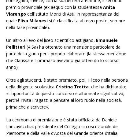
conseguito, invece, con la sua lettera a Platone, il secondo
premio provinciale (ex aequo con la studentessa
Anita
Viarengo
dell’istituto Monti di Asti, in rappresentanza del
quale
Elisa Milanesi
si è classificata al terzo posto, sempre
nella fase provinciale).
Un altro allievo del liceo scientifico astigiano,
Emanuele
Pellitteri
(4 Sa) ha ottenuto una menzione particolare da
parte della giuria per il proprio elaborato (la stessa menzione
che Clarissa e Tommaso avevano già ottenuto lo scorso
anno).
Oltre agli studenti, è stato premiato, poi, il liceo nella persona
della dirigente scolastica
Cristina Trotta
, che ha dichiarato:
«L’opportunità di questo concorso è altamente significativa,
perché invita i ragazzi a pensare al loro ruolo nella società,
prima che a scrivere».
La cerimonia di premiazione è stata officiata da Daniele
Lanzavecchia, presidente del Collegio circoscrizionale del
Piemonte e della Valle d’Aosta del Grande oriente d’Italia.