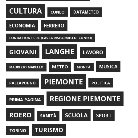
CULTURA
CUNEO
DATAMETEO
FERRERO
ECONOMIA
FONDAZIONE CRC (CASSA RISPARMIO DI CUNEO)
LANGHE
GIOVANI
LAVORO
METEO
MUSICA
MONTÀ
MAURIZIO MARELLO
PIEMONTE
POLITICA
PALLAPUGNO
REGIONE PIEMONTE
PRIMA PAGINA
ROERO
SCUOLA
SPORT
SANITÀ
TURISMO
TORINO