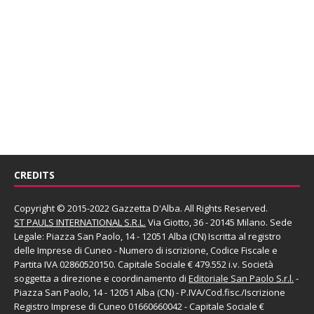
CREDITS
Copyright © 2015-2022 Gazzetta D'Alba. All Rights Reserved.
ST PAULS INTERNATIONAL S.R.L.
Via Giotto, 36 - 20145 Milano. Sede
Legale: Piazza San Paolo, 14 - 12051 Alba (CN) Iscritta al registro
delle Imprese di Cuneo - Numero di iscrizione, Codice Fiscale e
Partita IVA 02860520150. Capitale Sociale € 479.552 i.v. Società
soggetta a direzione e coordinamento di
Editoriale San Paolo
S.r.l.
-
Piazza San Paolo, 14 - 12051 Alba (CN) - P.IVA/Cod.fisc./Iscrizione
Registro Imprese di Cuneo 01660660042 - Capitale Sociale €