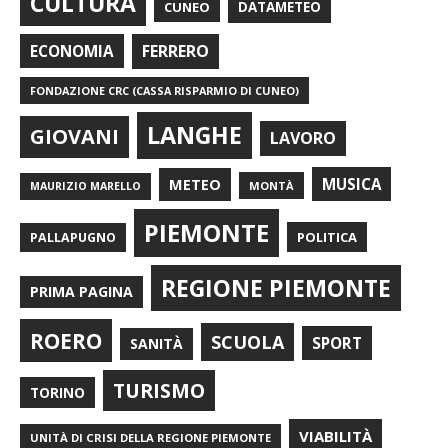
CULTURA
CUNEO
DATAMETEO
FERRERO
ECONOMIA
FONDAZIONE CRC (CASSA RISPARMIO DI CUNEO)
LANGHE
GIOVANI
LAVORO
METEO
MUSICA
MONTÀ
MAURIZIO MARELLO
PIEMONTE
POLITICA
PALLAPUGNO
REGIONE PIEMONTE
PRIMA PAGINA
ROERO
SCUOLA
SPORT
SANITÀ
TURISMO
TORINO
VIABILITÀ
UNITÀ DI CRISI DELLA REGIONE PIEMONTE