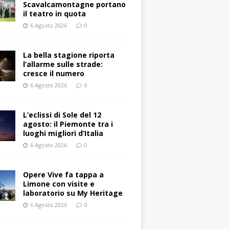
Scavalcamontagne portano
il teatro in quota
6 Agosto 2026
0
La bella stagione riporta
l’allarme sulle strade:
cresce il numero
6 Agosto 2026
0
L’eclissi di Sole del 12
agosto: il Piemonte tra i
luoghi migliori d’Italia
6 Agosto 2026
0
Opere Vive fa tappa a
Limone con visite e
laboratorio su My Heritage
6 Agosto 2026
0