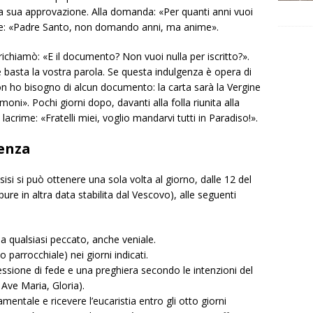
a sua approvazione. Alla domanda: «Per quanti anni vuoi
se: «Padre Santo, non domando anni, ma anime».
 richiamò: «E il documento? Non vuoi nulla per iscritto?».
basta la vostra parola. Se questa indulgenza è opera di
on ho bisogno di alcun documento: la carta sarà la Vergine
timoni». Pochi giorni dopo, davanti alla folla riunita alla
acrime: «Fratelli miei, voglio mandarvi tutti in Paradiso!».
genza
isi si può ottenere una sola volta al giorno, dalle 12 del
ure in altra data stabilita dal Vescovo), alle seguenti
a qualsiasi peccato, anche veniale.
 parrocchiale) nei giorni indicati.
essione di fede e una preghiera secondo le intenzioni del
Ave Maria, Gloria).
mentale e ricevere l’eucaristia entro gli otto giorni