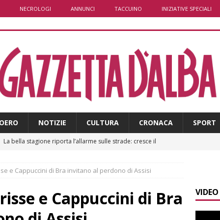
NECROLOGI
ANNUNCI
TACCUINO
INIZIATIVE SPECIALI
OERO
NOTIZIE
CULTURA
CRONACA
SPORT
]
La bella stagione riporta l’allarme sulle strade: cresce il
 NOTIZIE
isse e Cappuccini di Bra invitano al perdono di Assisi
]
Piemonte punta sull’automotive con le Aree di Accelerazione
VIDEO
E
arisse e Cappuccini di Bra
]
Dimissioni in Consiglio comunale ad Alba, Galeasso lascia:
ono di Assisi