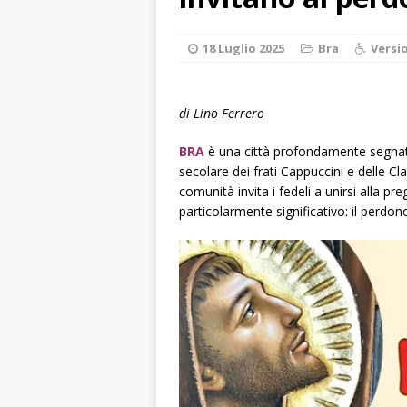
«Nessun conflitto
[ 6 Agosto 2026 
18 Luglio 2025
Bra
Versi
planetario sulla 
[ 6 Agosto 2026 
di Lino Ferrero
dell’Alba 7
AL
BRA
è una città profondamente segnata 
[ 6 Agosto 2026 
secolare dei frati Cappuccini e delle Cla
comunità invita i fedeli a unirsi alla p
l’edizione 2026
particolarmente significativo: il perdono
[ 6 Agosto 2026 
1,5 milioni di eur
[ 6 Agosto 2026 
rotonda: giovan