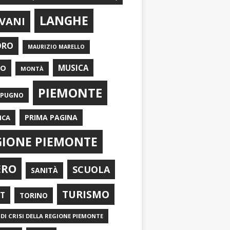
LANGHE
VANI
ORO
MAURIZIO MARELLO
EO
MUSICA
MONTÀ
PIEMONTE
APUGNO
PRIMA PAGINA
ICA
GIONE PIEMONTE
ERO
SCUOLA
SANITÀ
TURISMO
RT
TORINO
DI CRISI DELLA REGIONE PIEMONTE