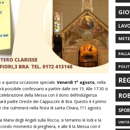
GIO
LAV
MET
PALL
POLIT
RE
e a questa occasione speciale.
Venerdì 1° agosto
, nella
à possibile confessarsi a partire dalle ore 15. Alle 17.30 si
RO
la celebrazione della Messa con il dono dell’indulgenza
sarà padre Oreste dei Cappuccini di Bra. Questo è il primo
che culminerà nella festa di santa Chiara, l’11 agosto.
SPO
ta Maria degli Angeli sulla Rocca, si terranno le lodi e la
UNITÀ 
 secondo momento di preghiera, e alle 8 la Messa con il