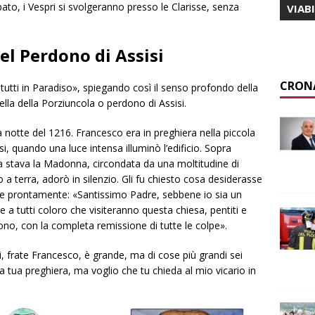
ato, i Vespri si svolgeranno presso le Clarisse, senza
VIAB
del Perdono di Assisi
CRON
tutti in Paradiso», spiegando così il senso profondo della
ella della Porziuncola o perdono di Assisi.
la notte del 1216. Francesco era in preghiera nella piccola
si, quando una luce intensa illuminò l’edificio. Sopra
stra stava la Madonna, circondata da una moltitudine di
o a terra, adorò in silenzio. Gli fu chiesto cosa desiderasse
pose prontamente: «Santissimo Padre, sebbene io sia un
 a tutti coloro che visiteranno questa chiesa, pentiti e
o, con la completa remissione di tutte le colpe».
di, frate Francesco, è grande, ma di cose più grandi sei
a tua preghiera, ma voglio che tu chieda al mio vicario in