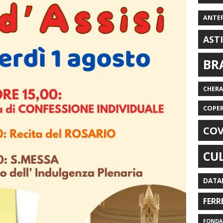
ANTE
AST
BR
CHER
COPE
COV
CU
DATA
FERR
FONDAZ