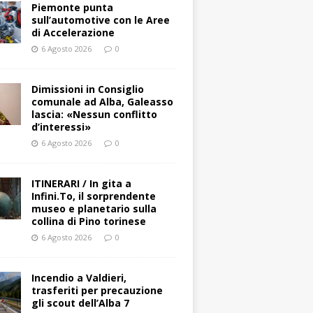
Piemonte punta
sull’automotive con le Aree
di Accelerazione
6 Agosto 2026
0
Dimissioni in Consiglio
comunale ad Alba, Galeasso
lascia: «Nessun conflitto
d’interessi»
6 Agosto 2026
0
ITINERARI / In gita a
Infini.To, il sorprendente
museo e planetario sulla
collina di Pino torinese
6 Agosto 2026
0
Incendio a Valdieri,
trasferiti per precauzione
gli scout dell’Alba 7