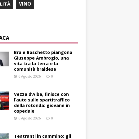
ILITÀ
VINO
ACA
Bra e Boschetto piangono
Giuseppe Ambrogio, una
vita tra la terra e la
comunità braidese
6 Agosto 2026
0
Vezza d’Alba, finisce con
l’auto sullo spartitraffico
della rotonda: giovane in
ospedale
6 Agosto 2026
0
Teatranti in cammino: gli