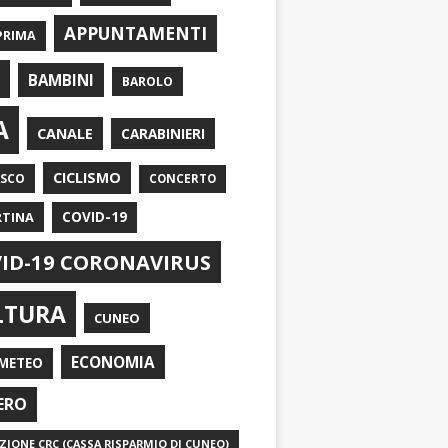
APPUNTAMENTI
PRIMA
I
BAMBINI
BAROLO
A
CANALE
CARABINIERI
CICLISMO
ASCO
CONCERTO
RTINA
COVID-19
ID-19 CORONAVIRUS
LTURA
CUNEO
ECONOMIA
METEO
ERO
IONE CRC (CASSA RISPARMIO DI CUNEO)