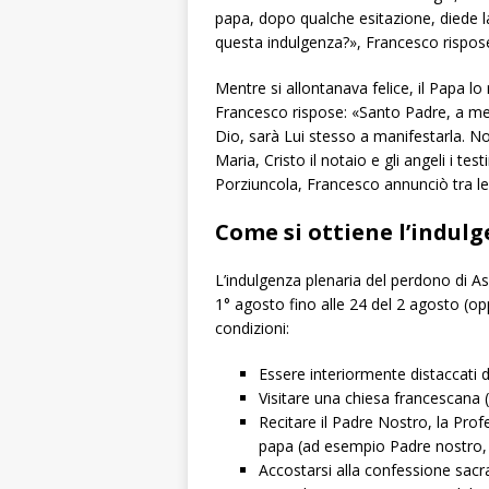
papa, dopo qualche esitazione, diede l
questa indulgenza?», Francesco rispo
Mentre si allontanava felice, il Papa lo
Francesco rispose: «Santo Padre, a me 
Dio, sarà Lui stesso a manifestarla. N
Maria, Cristo il notaio e gli angeli i tes
Porziuncola, Francesco annunciò tra le l
Come si ottiene l’indul
L’indulgenza plenaria del perdono di Ass
1° agosto fino alle 24 del 2 agosto (opp
condizioni:
Essere interiormente distaccati d
Visitare una chiesa francescana (o
Recitare il Padre Nostro, la Prof
papa (ad esempio Padre nostro, 
Accostarsi alla confessione sacra