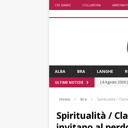
CHI SIAMO
COLLABORA
ABBONATI
ALBA
BRA
LANGHE
R
[ 6 Agosto 2026 
ULTIME NOTIZIE
numero
ALTRE
Home
Bra
Spiritualità / Clar
[ 6 Agosto 2026 
ALTRE NOTIZI
Spiritualità / Cl
[ 6 Agosto 2026 
invitano al perd