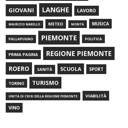
LANGHE
GIOVANI
LAVORO
METEO
MUSICA
MONTÀ
MAURIZIO MARELLO
PIEMONTE
POLITICA
PALLAPUGNO
REGIONE PIEMONTE
PRIMA PAGINA
ROERO
SCUOLA
SPORT
SANITÀ
TURISMO
TORINO
VIABILITÀ
UNITÀ DI CRISI DELLA REGIONE PIEMONTE
VINO