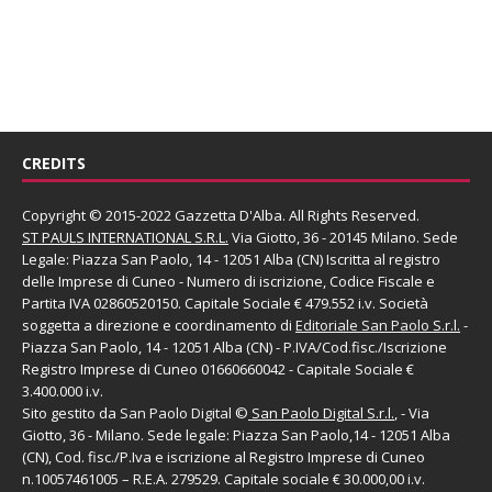
CREDITS
Copyright © 2015-2022 Gazzetta D'Alba. All Rights Reserved.
ST PAULS INTERNATIONAL S.R.L.
Via Giotto, 36 - 20145 Milano. Sede
Legale: Piazza San Paolo, 14 - 12051 Alba (CN) Iscritta al registro
delle Imprese di Cuneo - Numero di iscrizione, Codice Fiscale e
Partita IVA 02860520150. Capitale Sociale € 479.552 i.v. Società
soggetta a direzione e coordinamento di
Editoriale San Paolo
S.r.l.
-
Piazza San Paolo, 14 - 12051 Alba (CN) - P.IVA/Cod.fisc./Iscrizione
Registro Imprese di Cuneo 01660660042 - Capitale Sociale €
3.400.000 i.v.
Sito gestito da
San Paolo Digital
©
San Paolo Digital S.r.l.
, - Via
Giotto, 36 - Milano. Sede legale: Piazza San Paolo,14 - 12051 Alba
(CN), Cod. fisc./P.Iva e iscrizione al Registro Imprese di Cuneo
n.10057461005 – R.E.A. 279529. Capitale sociale € 30.000,00 i.v.