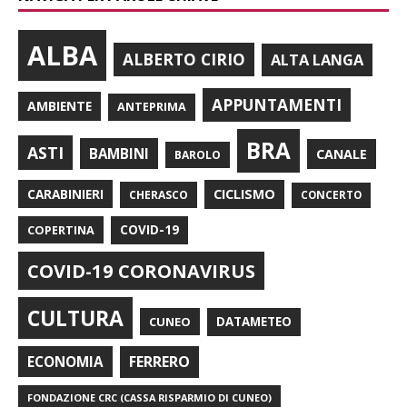
ALBA
ALBERTO CIRIO
ALTA LANGA
APPUNTAMENTI
AMBIENTE
ANTEPRIMA
BRA
ASTI
BAMBINI
CANALE
BAROLO
CARABINIERI
CICLISMO
CHERASCO
CONCERTO
COPERTINA
COVID-19
COVID-19 CORONAVIRUS
CULTURA
CUNEO
DATAMETEO
FERRERO
ECONOMIA
FONDAZIONE CRC (CASSA RISPARMIO DI CUNEO)