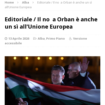
Home
Alba
Editoriale / Il no a Orban è anche un sì
all’Unione Europea
Editoriale / Il no a Orban è anche
un sì all’Unione Europea
13 Aprile 2026
Alba
,
Primo Piano
Versione
accessibile