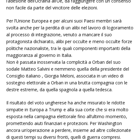
l’adesione dell’Ucraina all’Ue, da raggiungere con un consenso
non facile da parte del vincitore delle elezioni.
Per l’Unione Europea e per alcuni suoi Paesi membri sarà
svolta anche per la perdita di un alibi nel lavoro di logoramento
al processo di integrazione, venuto a mancare il suo
protagonista dichiarato, alibi per occulte e meno occulte forze
politiche nazionaliste, tra le quali componenti importanti della
maggioranza al governo in Italia.
Non è passata inosservata la complicità a Orban del suo
sodale Matteo Salvini e nemmeno quella della presidente del
Consiglio italiano , Giorgia Meloni, associata in un video di
sostegno elettorale a Orban in una brutta compagnia con le
destre estreme, da quella spagnola a quella tedesca.
Il risultato del voto ungherese ha anche misurato le ridotte
simpatie in Europa a Trump e alla sua corte che si era molto
esposta nella campagna elettorale fino all’ultimo momento,
promettendo aiuti finanziari e protezioni. Per Washington
ancora un’operazione a perdere, insieme ad altre collezionate
di questi tempi su diversi fronti, quelli di guerra compresi.