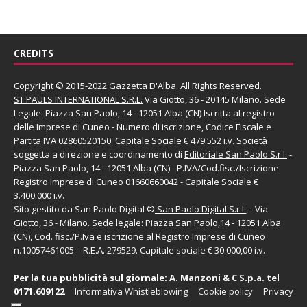
CREDITS
Copyright © 2015-2022 Gazzetta D'Alba. All Rights Reserved.
ST PAULS INTERNATIONAL S.R.L.
Via Giotto, 36 - 20145 Milano. Sede
Legale: Piazza San Paolo, 14 - 12051 Alba (CN) Iscritta al registro
delle Imprese di Cuneo - Numero di iscrizione, Codice Fiscale e
Partita IVA 02860520150. Capitale Sociale € 479.552 i.v. Società
soggetta a direzione e coordinamento di
Editoriale San Paolo
S.r.l.
-
Piazza San Paolo, 14 - 12051 Alba (CN) - P.IVA/Cod.fisc./Iscrizione
Registro Imprese di Cuneo 01660660042 - Capitale Sociale €
3.400.000 i.v.
Sito gestito da
San Paolo Digital
©
San Paolo Digital S.r.l.
, - Via
Giotto, 36 - Milano. Sede legale: Piazza San Paolo,14 - 12051 Alba
(CN), Cod. fisc./P.Iva e iscrizione al Registro Imprese di Cuneo
n.10057461005 – R.E.A. 279529. Capitale sociale € 30.000,00 i.v.
Per la tua pubblicità sul giornale:
A. Manzoni & C S.p.a.
tel
0171.609122
Informativa Whistleblowing
Cookie policy
Privacy