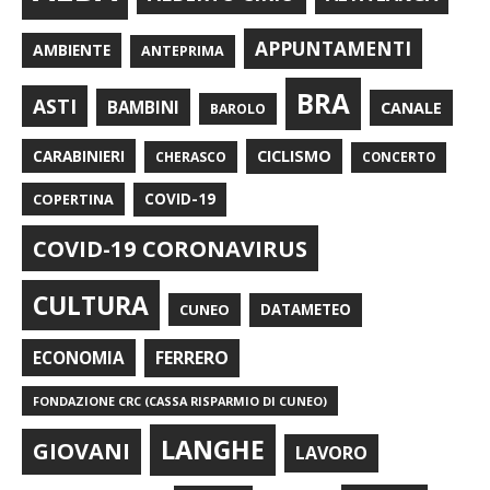
APPUNTAMENTI
AMBIENTE
ANTEPRIMA
BRA
ASTI
BAMBINI
CANALE
BAROLO
CARABINIERI
CICLISMO
CHERASCO
CONCERTO
COPERTINA
COVID-19
COVID-19 CORONAVIRUS
CULTURA
CUNEO
DATAMETEO
FERRERO
ECONOMIA
FONDAZIONE CRC (CASSA RISPARMIO DI CUNEO)
LANGHE
GIOVANI
LAVORO