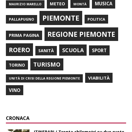
METEO
MUSICA
MONTÀ
MAURIZIO MARELLO
PIEMONTE
POLITICA
PALLAPUGNO
REGIONE PIEMONTE
PRIMA PAGINA
ROERO
SCUOLA
SPORT
SANITÀ
TURISMO
TORINO
VIABILITÀ
UNITÀ DI CRISI DELLA REGIONE PIEMONTE
VINO
CRONACA
ITINERARI / Trenta chilometri su due ruote