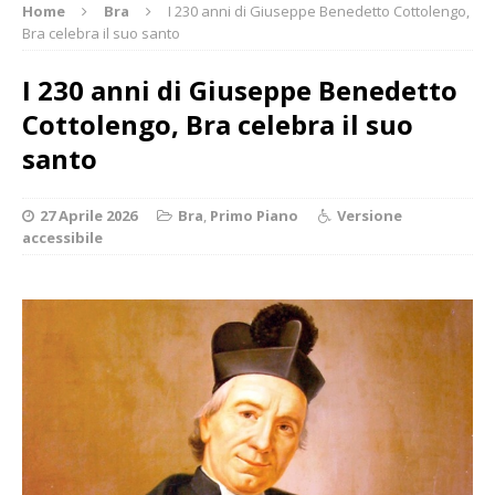
Home
Bra
I 230 anni di Giuseppe Benedetto Cottolengo,
Bra celebra il suo santo
I 230 anni di Giuseppe Benedetto
Cottolengo, Bra celebra il suo
santo
27 Aprile 2026
Bra
,
Primo Piano
Versione
accessibile