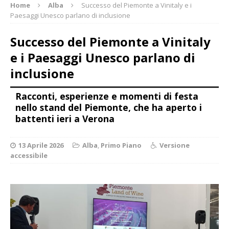
Home
Alba
Successo del Piemonte a Vinitaly e i
Paesaggi Unesco parlano di inclusione
Successo del Piemonte a Vinitaly
e i Paesaggi Unesco parlano di
inclusione
Racconti, esperienze e momenti di festa
nello stand del Piemonte, che ha aperto i
battenti ieri a Verona
13 Aprile 2026
Alba
,
Primo Piano
Versione
accessibile