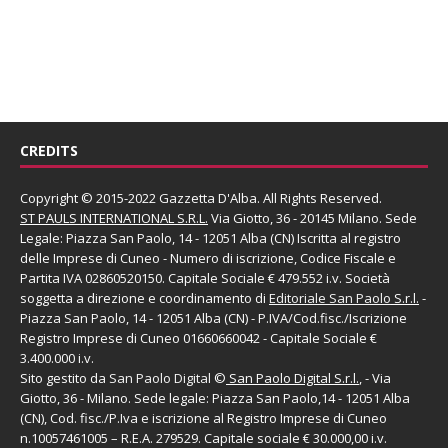
CREDITS
Copyright © 2015-2022 Gazzetta D'Alba. All Rights Reserved.
ST PAULS INTERNATIONAL S.R.L.
Via Giotto, 36 - 20145 Milano. Sede
Legale: Piazza San Paolo, 14 - 12051 Alba (CN) Iscritta al registro
delle Imprese di Cuneo - Numero di iscrizione, Codice Fiscale e
Partita IVA 02860520150. Capitale Sociale € 479.552 i.v. Società
soggetta a direzione e coordinamento di
Editoriale San Paolo
S.r.l.
-
Piazza San Paolo, 14 - 12051 Alba (CN) - P.IVA/Cod.fisc./Iscrizione
Registro Imprese di Cuneo 01660660042 - Capitale Sociale €
3.400.000 i.v.
Sito gestito da
San Paolo Digital
©
San Paolo Digital S.r.l.
, - Via
Giotto, 36 - Milano. Sede legale: Piazza San Paolo,14 - 12051 Alba
(CN), Cod. fisc./P.Iva e iscrizione al Registro Imprese di Cuneo
n.10057461005 – R.E.A. 279529. Capitale sociale € 30.000,00 i.v.