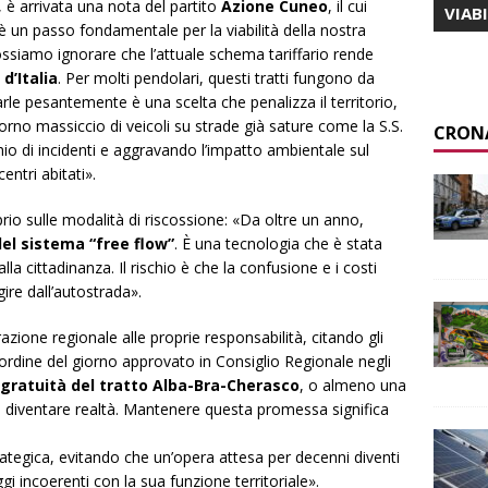
 è arrivata una nota del partito
Azione Cuneo
, il cui
VIAB
 un passo fondamentale per la viabilità della nostra
ossiamo ignorare che l’attuale schema tariffario rende
d’Italia
. Per molti pendolari, questi tratti fungono da
arle pesantemente è una scelta che penalizza il territorio,
torno massiccio di veicoli su strade già sature come la S.S.
CRON
chio di incidenti e aggravando l’impatto ambientale sul
entri abitati».
prio sulle modalità di riscossione: «Da oltre un anno,
el sistema “free flow”
. È una tecnologia che è stata
a cittadinanza. Il rischio è che la confusione e i costi
gire dall’autostrada».
azione regionale alle proprie responsabilità, citando gli
’ordine del giorno approvato in Consiglio Regionale negli
gratuità del tratto Alba-Bra-Cherasco
, o almeno una
ve diventare realtà. Mantenere questa promessa significa
rategica, evitando che un’opera attesa per decenni diventi
gi incoerenti con la sua funzione territoriale».