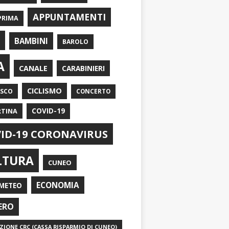
APPUNTAMENTI
PRIMA
I
BAMBINI
BAROLO
A
CANALE
CARABINIERI
CICLISMO
ASCO
CONCERTO
RTINA
COVID-19
ID-19 CORONAVIRUS
LTURA
CUNEO
ECONOMIA
METEO
ERO
IONE CRC (CASSA RISPARMIO DI CUNEO)