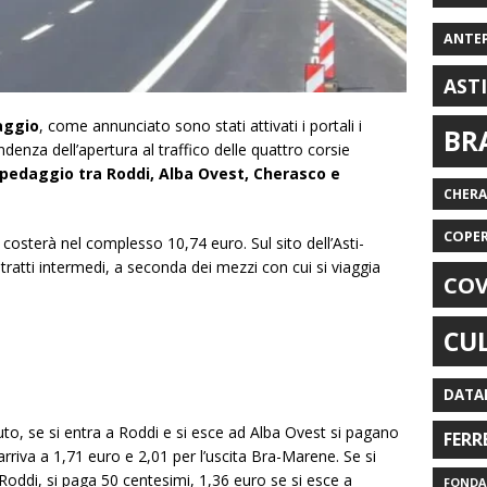
ANTE
AST
aggio
, come annunciato sono stati attivati i portali i
BR
ndenza dell’apertura al traffico delle quattro corsie
pedaggio tra Roddi, Alba Ovest, Cherasco e
CHER
COPE
 costerà nel complesso 10,74 euro. Sul sito dell’Asti-
i tratti intermedi, a seconda dei mezzi con cui si viaggia
COV
CU
DATA
uto, se si entra a Roddi e si esce ad Alba Ovest si pagano
FERR
arriva a 1,71 euro e 2,01 per l’uscita Bra-Marene. Se si
Roddi, si paga 50 centesimi, 1,36 euro se si esce a
FONDAZ