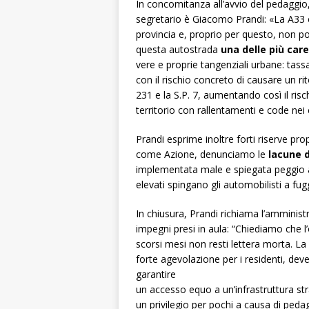
In concomitanza all’avvio del pedaggio,
segretario è Giacomo Prandi: «La A33 è
provincia e, proprio per questo, non p
questa autostrada
una delle più care 
vere e proprie tangenziali urbane: tass
con il rischio concreto di causare un ri
231 e la S.P. 7, aumentando così il ris
territorio con rallentamenti e code nei c
Prandi esprime inoltre forti riserve pro
come Azione, denunciamo le
lacune d
implementata male e spiegata peggio all
elevati spingano gli automobilisti a fug
In chiusura, Prandi richiama l’amministr
impegni presi in aula: “Chiediamo che l
scorsi mesi non resti lettera morta. La
forte agevolazione per i residenti, de
garantire
un accesso equo a un’infrastruttura st
un privilegio per pochi a causa di pedag