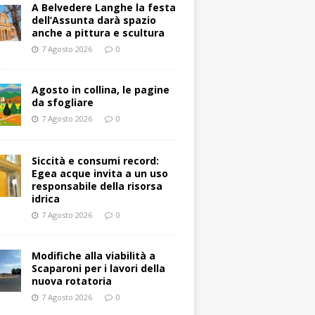
A Belvedere Langhe la festa
dell’Assunta darà spazio
anche a pittura e scultura
7 Agosto 2026
0
Agosto in collina, le pagine
da sfogliare
7 Agosto 2026
0
Siccità e consumi record:
Egea acque invita a un uso
responsabile della risorsa
idrica
7 Agosto 2026
0
Modifiche alla viabilità a
Scaparoni per i lavori della
nuova rotatoria
7 Agosto 2026
0