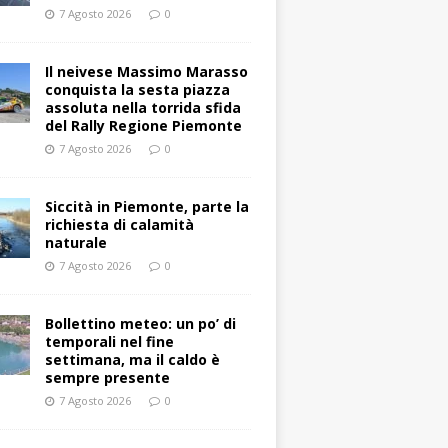
7 Agosto 2026
0
Il neivese Massimo Marasso
conquista la sesta piazza
assoluta nella torrida sfida
del Rally Regione Piemonte
7 Agosto 2026
0
Siccità in Piemonte, parte la
richiesta di calamità
naturale
7 Agosto 2026
0
Bollettino meteo: un po’ di
temporali nel fine
settimana, ma il caldo è
sempre presente
7 Agosto 2026
0