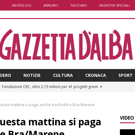
NECROLOGI
ANNUNCI
TACCUINO
INIZIATIVE SPECIALI
OERO
NOTIZIE
CULTURA
CRONACA
SPORT
]
Fondazione CRC, oltre 2,15 milioni per 41 progetti green
uesta mattina si paga anche tra Roddi e Bra/Marene
]
Siccità in Piemonte, parte la richiesta di calamità naturale
VIDEO
questa mattina si paga
]
Bollettino meteo: un po’ di temporali nel fine settimana, ma il
 e Bra/Marene