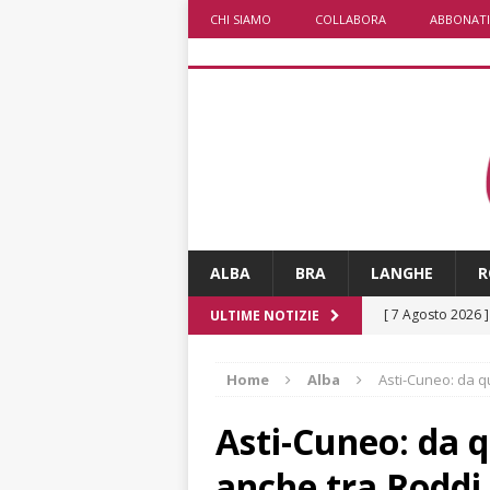
CHI SIAMO
COLLABORA
ABBONATI
ALBA
BRA
LANGHE
R
[ 7 Agosto 2026 
ULTIME NOTIZIE
ALTRE NOTIZIE
Home
Alba
Asti-Cuneo: da q
[ 7 Agosto 2026 
CRONACA
Asti-Cuneo: da 
[ 7 Agosto 2026 
anche tra Roddi