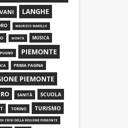
LANGHE
VANI
ORO
MAURIZIO MARELLO
EO
MUSICA
MONTÀ
PIEMONTE
APUGNO
PRIMA PAGINA
ICA
GIONE PIEMONTE
ERO
SCUOLA
SANITÀ
TURISMO
RT
TORINO
DI CRISI DELLA REGIONE PIEMONTE