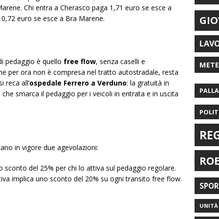
-Marene. Chi entra a Cherasco paga 1,71 euro se esce a
, 0,72 euro se esce a Bra Marene.
GIO
LAV
a di pedaggio è quello
free flow
, senza caselli e
MET
che per ora non è compresa nel tratto autostradale, resta
 reca all’
ospedale Ferrero a Verduno
: la gratuità in
PALL
, che smarca il pedaggio per i veicoli in entrata e in uscita
POLIT
RE
tano in vigore due agevolazioni:
RO
o sconto del 25% per chi lo attiva sul pedaggio regolare.
ttiva implica uno sconto del 20% su ogni transito free flow.
SPO
UNITÀ 