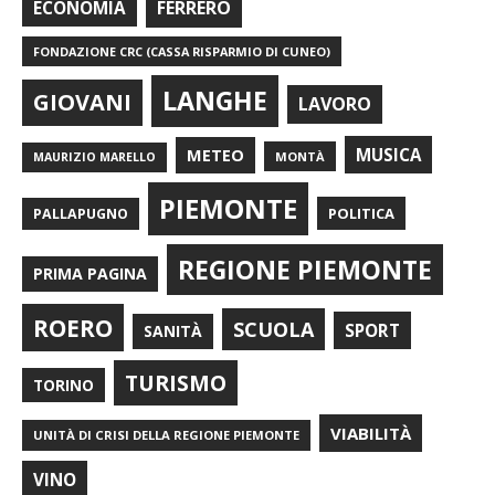
FERRERO
ECONOMIA
FONDAZIONE CRC (CASSA RISPARMIO DI CUNEO)
LANGHE
GIOVANI
LAVORO
METEO
MUSICA
MONTÀ
MAURIZIO MARELLO
PIEMONTE
POLITICA
PALLAPUGNO
REGIONE PIEMONTE
PRIMA PAGINA
ROERO
SCUOLA
SPORT
SANITÀ
TURISMO
TORINO
VIABILITÀ
UNITÀ DI CRISI DELLA REGIONE PIEMONTE
VINO