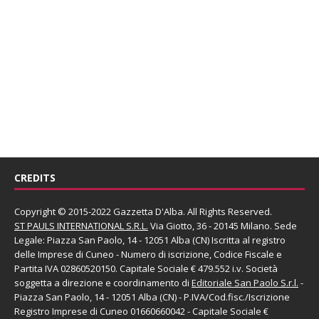
CREDITS
Copyright © 2015-2022 Gazzetta D'Alba. All Rights Reserved.
ST PAULS INTERNATIONAL S.R.L.
Via Giotto, 36 - 20145 Milano. Sede
Legale: Piazza San Paolo, 14 - 12051 Alba (CN) Iscritta al registro
delle Imprese di Cuneo - Numero di iscrizione, Codice Fiscale e
Partita IVA 02860520150. Capitale Sociale € 479.552 i.v. Società
soggetta a direzione e coordinamento di
Editoriale San Paolo
S.r.l.
-
Piazza San Paolo, 14 - 12051 Alba (CN) - P.IVA/Cod.fisc./Iscrizione
Registro Imprese di Cuneo 01660660042 - Capitale Sociale €