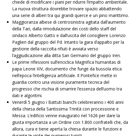
chiede di modificare i piani per ridurre l’impatto ambientale.
La nuova struttura dovrebbe trovare spazio abbattendo
una serie di alberi tra qui grandi querce e un pino marittimo.
Maggioranza albese di centrosinistra agitata dall’aumento
della Tari, dalla rimodulazione dei costi dello staff del
sindaco Alberto Gatto e dall’uscita del consigliere Lorenzo
Paglieri dal gruppo del Pd. Intanto la gara d’appalto per la
gestione della raccolta rifiuti è avviata verso
l’aggiudicazione alla ditta San Germano del gruppo Iren.
Le prime riflessioni sull’enciclica Magnifica humanitas di
papa Leone XIV, documento che funge da bussola etica
nell’epoca l’intelligenza artificiale. Il Pontefice mette in
guardia contro una visione puramente tecnica del
progresso che rischia di smarrire l’essenza dell’uomo tra
dati e algoritmi.
Venerdì 5 giugno i Battuti bianchi celebreranno i 400 anni
della chiesa della Santissima Trinità con processione e
Messa. L’edificio venne inaugurato nel 1626 per dare la
giusta importanza a un Ordine con 1.800 confratelli che, da
allora, cura e tiene aperta la chiesa durante le funzioni e
durante le visite dei numerosi turisti.