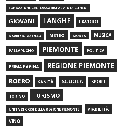
FONDAZIONE CRC (CASSA RISPARMIO DI CUNEO)
LANGHE
GIOVANI
LAVORO
METEO
MUSICA
MONTÀ
MAURIZIO MARELLO
PIEMONTE
POLITICA
PALLAPUGNO
REGIONE PIEMONTE
PRIMA PAGINA
ROERO
SCUOLA
SPORT
SANITÀ
TURISMO
TORINO
VIABILITÀ
UNITÀ DI CRISI DELLA REGIONE PIEMONTE
VINO