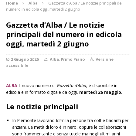
Home
Alba
Gazzetta d’Alba / Le notizie principali del
numero in edicola oggi, martedì 2 giugno
Gazzetta d’Alba / Le notizie
principali del numero in edicola
oggi, martedì 2 giugno
2 Giugno 2026
Alba
,
Primo Piano
Versione
accessibile
ALBA
Il nuovo numero di
Gazzetta d’Alba
, è disponibile in
edicola e in formato digitale da oggi,
martedì 26 maggio
.
Le notizie principali
In Piemonte lavorano 62mila persone tra colf e badanti per
anziani. La metà di loro è in nero, oppure le collaborazioni
sono frammentante e senza tutele ma negli ultimi anni