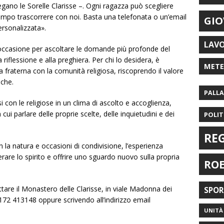
gano le Sorelle Clarisse –. Ogni ragazza può scegliere
mpo trascorrere con noi. Basta una telefonata o un’email
GIO
ersonalizzata».
LAV
 un’occasione per ascoltare le domande più profonde del
a riflessione e alla preghiera. Per chi lo desidera, è
MET
ta fraterna con la comunità religiosa, riscoprendo il valore
iche.
PALL
 con le religiose in un clima di ascolto e accoglienza,
cui parlare delle proprie scelte, delle inquietudini e dei
POLIT
RE
la natura e occasioni di condivisione, l’esperienza
are lo spirito e offrire uno sguardo nuovo sulla propria
RO
are il Monastero delle Clarisse, in viale Madonna dei
SPO
172 413148 oppure scrivendo all’indirizzo email
UNITÀ 