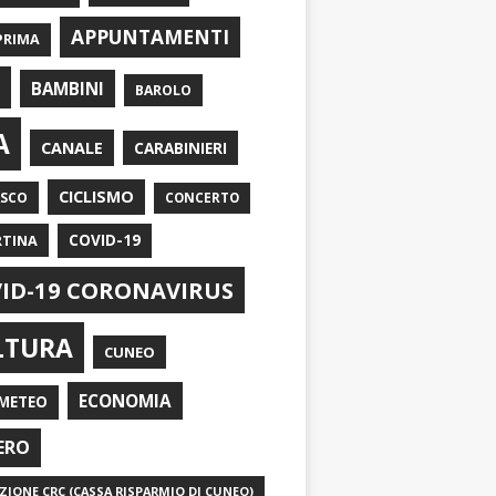
APPUNTAMENTI
PRIMA
I
BAMBINI
BAROLO
A
CANALE
CARABINIERI
CICLISMO
ASCO
CONCERTO
RTINA
COVID-19
ID-19 CORONAVIRUS
LTURA
CUNEO
ECONOMIA
METEO
ERO
IONE CRC (CASSA RISPARMIO DI CUNEO)