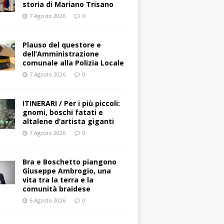
storia di Mariano Trisano
7 Agosto 2026
0
Plauso del questore e
dell’Amministrazione
comunale alla Polizia Locale
7 Agosto 2026
0
ITINERARI / Per i più piccoli:
gnomi, boschi fatati e
altalene d’artista giganti
7 Agosto 2026
0
Bra e Boschetto piangono
Giuseppe Ambrogio, una
vita tra la terra e la
comunità braidese
6 Agosto 2026
0