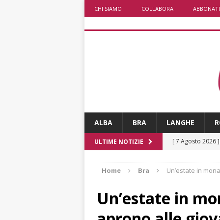
CHI SIAMO
COLLABORA
ABBONATI
ALBA
BRA
LANGHE
R
[ 7 Agosto 2026 
ULTIME NOTIZIE
rotatoria
ALB
Home
Bra
Un’estate in monas
[ 7 Agosto 2026 ]
Mariano Trisano
Un’estate in mon
[ 7 Agosto 2026 
aprono alle giov