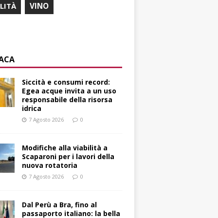
ILITÀ
VINO
ACA
Siccità e consumi record:
Egea acque invita a un uso
responsabile della risorsa
idrica
7 Agosto 2026
0
Modifiche alla viabilità a
Scaparoni per i lavori della
nuova rotatoria
7 Agosto 2026
0
​Dal Perù a Bra, fino al
passaporto italiano: la bella