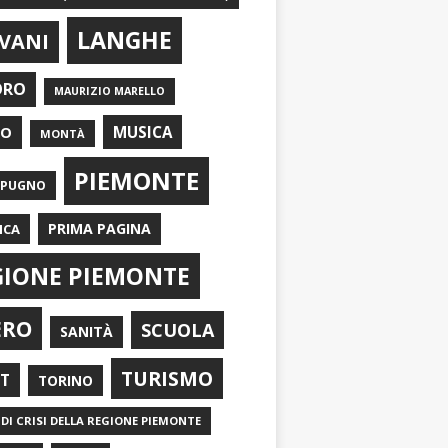
LANGHE
VANI
ORO
MAURIZIO MARELLO
EO
MUSICA
MONTÀ
PIEMONTE
APUGNO
PRIMA PAGINA
ICA
GIONE PIEMONTE
ERO
SCUOLA
SANITÀ
TURISMO
RT
TORINO
DI CRISI DELLA REGIONE PIEMONTE