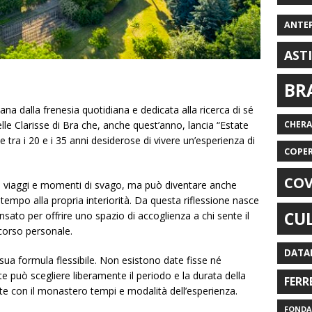
ANTE
AST
BR
ana dalla frenesia quotidiana e dedicata alla ricerca di sé
le Clarisse di Bra che, anche quest’anno, lancia “Estate
CHER
zze tra i 20 e i 35 anni desiderose di vivere un’esperienza di
COPE
COV
, viaggi e momenti di svago, ma può diventare anche
tempo alla propria interiorità. Da questa riflessione nasce
CU
nsato per offrire uno spazio di accoglienza a chi sente il
rcorso personale.
DATA
a sua formula flessibile. Non esistono date fisse né
te può scegliere liberamente il periodo e la durata della
FERR
 con il monastero tempi e modalità dell’esperienza.
FONDAZ