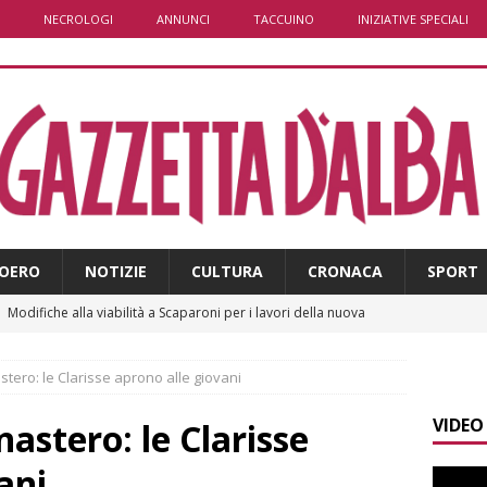
NECROLOGI
ANNUNCI
TACCUINO
INIZIATIVE SPECIALI
OERO
NOTIZIE
CULTURA
CRONACA
SPORT
]
Modifiche alla viabilità a Scaparoni per i lavori della nuova
A
tero: le Clarisse aprono alle giovani
​Dal Perù a Bra, fino al passaporto italiano: la bella storia di
VIDEO
BRA
astero: le Clarisse
]
Plauso del questore e dell’Amministrazione comunale alla
ani