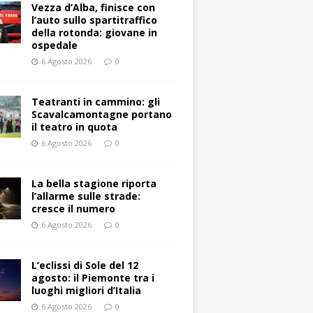
Vezza d’Alba, finisce con
l’auto sullo spartitraffico
della rotonda: giovane in
ospedale
6 Agosto 2026
0
Teatranti in cammino: gli
Scavalcamontagne portano
il teatro in quota
6 Agosto 2026
0
La bella stagione riporta
l’allarme sulle strade:
cresce il numero
6 Agosto 2026
0
L’eclissi di Sole del 12
agosto: il Piemonte tra i
luoghi migliori d’Italia
6 Agosto 2026
0