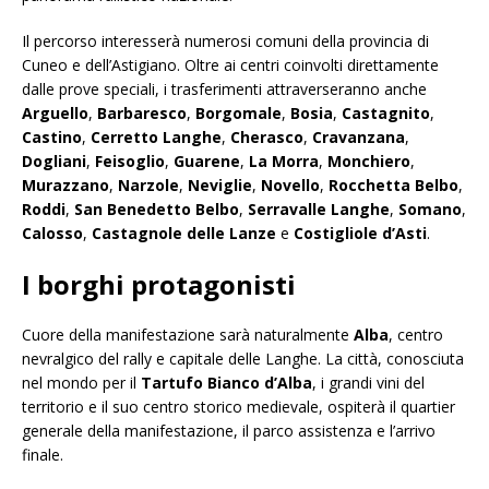
Il percorso interesserà numerosi comuni della provincia di
Cuneo e dell’Astigiano. Oltre ai centri coinvolti direttamente
dalle prove speciali, i trasferimenti attraverseranno anche
Arguello
,
Barbaresco
,
Borgomale
,
Bosia
,
Castagnito
,
Castino
,
Cerretto Langhe
,
Cherasco
,
Cravanzana
,
Dogliani
,
Feisoglio
,
Guarene
,
La Morra
,
Monchiero
,
Murazzano
,
Narzole
,
Neviglie
,
Novello
,
Rocchetta Belbo
,
Roddi
,
San Benedetto Belbo
,
Serravalle Langhe
,
Somano
,
Calosso
,
Castagnole delle Lanze
e
Costigliole d’Asti
.
I borghi protagonisti
Cuore della manifestazione sarà naturalmente
Alba
, centro
nevralgico del rally e capitale delle Langhe. La città, conosciuta
nel mondo per il
Tartufo Bianco d’Alba
, i grandi vini del
territorio e il suo centro storico medievale, ospiterà il quartier
generale della manifestazione, il parco assistenza e l’arrivo
finale.