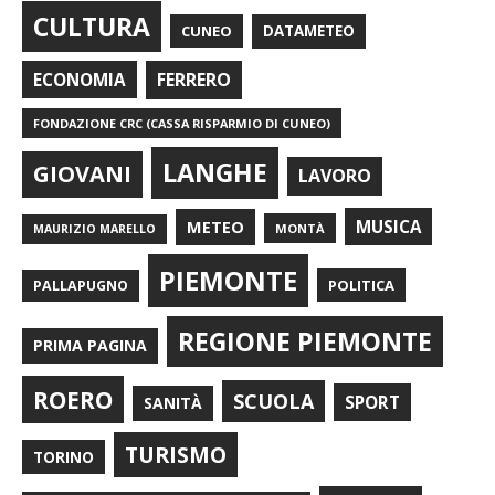
CULTURA
CUNEO
DATAMETEO
FERRERO
ECONOMIA
FONDAZIONE CRC (CASSA RISPARMIO DI CUNEO)
LANGHE
GIOVANI
LAVORO
METEO
MUSICA
MONTÀ
MAURIZIO MARELLO
PIEMONTE
POLITICA
PALLAPUGNO
REGIONE PIEMONTE
PRIMA PAGINA
ROERO
SCUOLA
SPORT
SANITÀ
TURISMO
TORINO