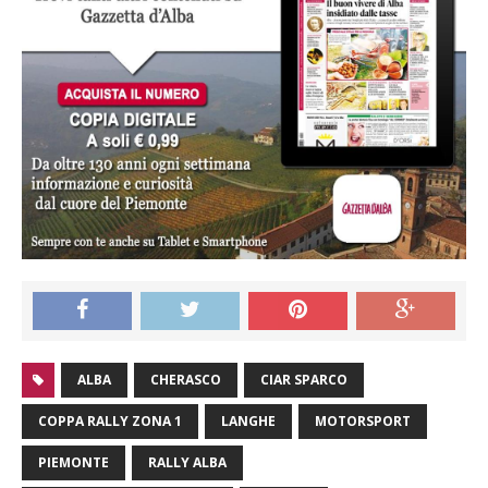
ALBA
CHERASCO
CIAR SPARCO
COPPA RALLY ZONA 1
LANGHE
MOTORSPORT
PIEMONTE
RALLY ALBA