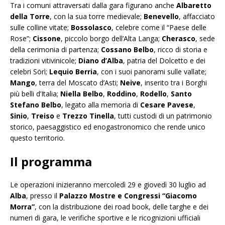
Tra i comuni attraversati dalla gara figurano anche
Albaretto
della Torre
, con la sua torre medievale;
Benevello
, affacciato
sulle colline vitate;
Bossolasco
, celebre come il “Paese delle
Rose”;
Cissone
, piccolo borgo dell’Alta Langa;
Cherasco
, sede
della cerimonia di partenza;
Cossano Belbo
, ricco di storia e
tradizioni vitivinicole;
Diano d’Alba
, patria del Dolcetto e dei
celebri Sörì;
Lequio Berria
, con i suoi panorami sulle vallate;
Mango
, terra del Moscato d’Asti;
Neive
, inserito tra i Borghi
più belli d’Italia;
Niella Belbo
,
Roddino
,
Rodello
,
Santo
Stefano Belbo
, legato alla memoria di
Cesare Pavese
,
Sinio
,
Treiso
e
Trezzo Tinella
, tutti custodi di un patrimonio
storico, paesaggistico ed enogastronomico che rende unico
questo territorio.
Il programma
Le operazioni inizieranno mercoledì 29 e giovedì 30 luglio ad
Alba
, presso il
Palazzo Mostre e Congressi “Giacomo
Morra”
, con la distribuzione dei road book, delle targhe e dei
numeri di gara, le verifiche sportive e le ricognizioni ufficiali