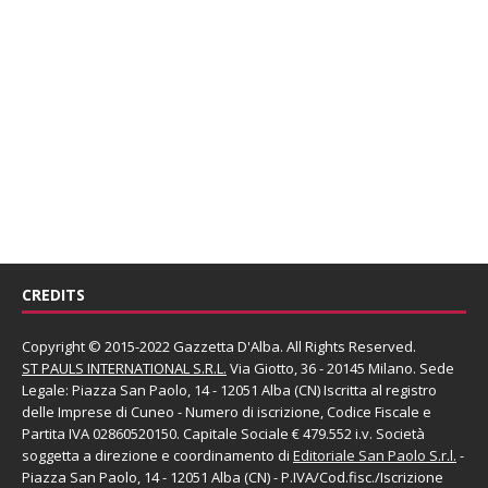
CREDITS
Copyright © 2015-2022 Gazzetta D'Alba. All Rights Reserved.
ST PAULS INTERNATIONAL S.R.L.
Via Giotto, 36 - 20145 Milano. Sede
Legale: Piazza San Paolo, 14 - 12051 Alba (CN) Iscritta al registro
delle Imprese di Cuneo - Numero di iscrizione, Codice Fiscale e
Partita IVA 02860520150. Capitale Sociale € 479.552 i.v. Società
soggetta a direzione e coordinamento di
Editoriale San Paolo
S.r.l.
-
Piazza San Paolo, 14 - 12051 Alba (CN) - P.IVA/Cod.fisc./Iscrizione