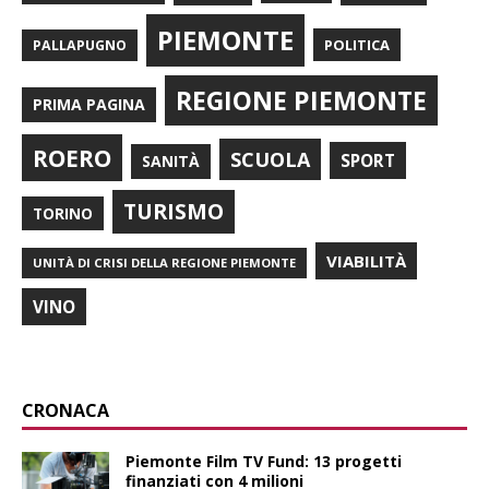
PIEMONTE
POLITICA
PALLAPUGNO
REGIONE PIEMONTE
PRIMA PAGINA
ROERO
SCUOLA
SPORT
SANITÀ
TURISMO
TORINO
VIABILITÀ
UNITÀ DI CRISI DELLA REGIONE PIEMONTE
VINO
CRONACA
Piemonte Film TV Fund: 13 progetti
finanziati con 4 milioni