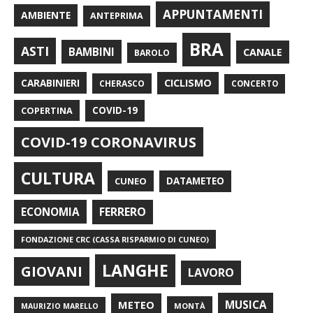
APPUNTAMENTI
AMBIENTE
ANTEPRIMA
BRA
ASTI
BAMBINI
CANALE
BAROLO
CARABINIERI
CICLISMO
CHERASCO
CONCERTO
COPERTINA
COVID-19
COVID-19 CORONAVIRUS
CULTURA
CUNEO
DATAMETEO
FERRERO
ECONOMIA
FONDAZIONE CRC (CASSA RISPARMIO DI CUNEO)
LANGHE
GIOVANI
LAVORO
METEO
MUSICA
MONTÀ
MAURIZIO MARELLO