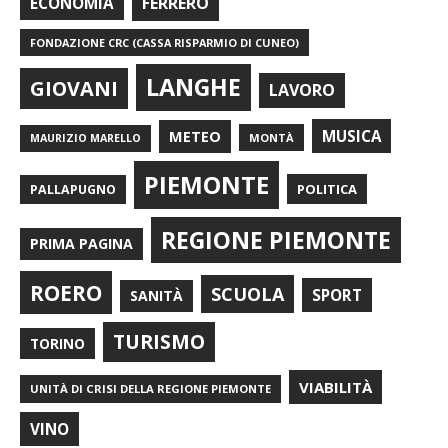
FERRERO
ECONOMIA
FONDAZIONE CRC (CASSA RISPARMIO DI CUNEO)
LANGHE
GIOVANI
LAVORO
METEO
MUSICA
MONTÀ
MAURIZIO MARELLO
PIEMONTE
POLITICA
PALLAPUGNO
REGIONE PIEMONTE
PRIMA PAGINA
ROERO
SCUOLA
SPORT
SANITÀ
TURISMO
TORINO
VIABILITÀ
UNITÀ DI CRISI DELLA REGIONE PIEMONTE
VINO