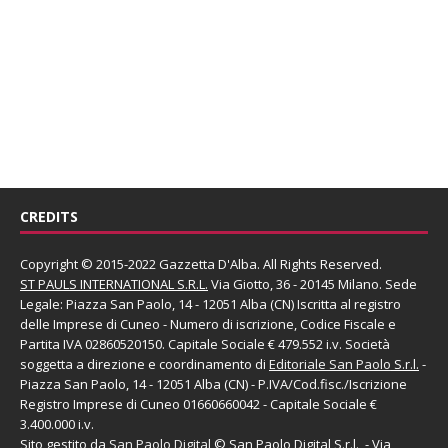
CREDITS
Copyright © 2015-2022 Gazzetta D'Alba. All Rights Reserved.
ST PAULS INTERNATIONAL S.R.L.
Via Giotto, 36 - 20145 Milano. Sede
Legale: Piazza San Paolo, 14 - 12051 Alba (CN) Iscritta al registro
delle Imprese di Cuneo - Numero di iscrizione, Codice Fiscale e
Partita IVA 02860520150. Capitale Sociale € 479.552 i.v. Società
soggetta a direzione e coordinamento di
Editoriale San Paolo
S.r.l.
-
Piazza San Paolo, 14 - 12051 Alba (CN) - P.IVA/Cod.fisc./Iscrizione
Registro Imprese di Cuneo 01660660042 - Capitale Sociale €
3.400.000 i.v.
Sito gestito da
San Paolo Digital
©
San Paolo Digital S.r.l.
, - Via