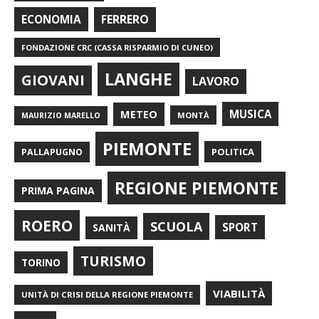
FERRERO
ECONOMIA
FONDAZIONE CRC (CASSA RISPARMIO DI CUNEO)
LANGHE
GIOVANI
LAVORO
METEO
MUSICA
MONTÀ
MAURIZIO MARELLO
PIEMONTE
POLITICA
PALLAPUGNO
REGIONE PIEMONTE
PRIMA PAGINA
ROERO
SCUOLA
SPORT
SANITÀ
TURISMO
TORINO
VIABILITÀ
UNITÀ DI CRISI DELLA REGIONE PIEMONTE