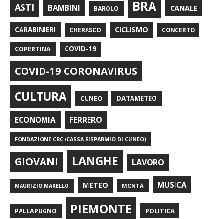
BRA
ASTI
BAMBINI
CANALE
BAROLO
CARABINIERI
CICLISMO
CHERASCO
CONCERTO
COPERTINA
COVID-19
COVID-19 CORONAVIRUS
CULTURA
CUNEO
DATAMETEO
FERRERO
ECONOMIA
FONDAZIONE CRC (CASSA RISPARMIO DI CUNEO)
LANGHE
GIOVANI
LAVORO
METEO
MUSICA
MONTÀ
MAURIZIO MARELLO
PIEMONTE
POLITICA
PALLAPUGNO