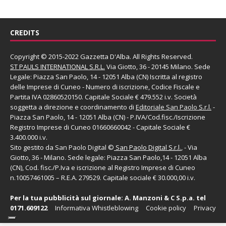
CREDITS
Copyright © 2015-2022 Gazzetta D'Alba. All Rights Reserved.
ST PAULS INTERNATIONAL S.R.L.
Via Giotto, 36 - 20145 Milano. Sede
Legale: Piazza San Paolo, 14 - 12051 Alba (CN) Iscritta al registro
delle Imprese di Cuneo - Numero di iscrizione, Codice Fiscale e
Partita IVA 02860520150. Capitale Sociale € 479.552 i.v. Società
soggetta a direzione e coordinamento di
Editoriale San Paolo
S.r.l.
-
Piazza San Paolo, 14 - 12051 Alba (CN) - P.IVA/Cod.fisc./Iscrizione
Registro Imprese di Cuneo 01660660042 - Capitale Sociale €
3.400.000 i.v.
Sito gestito da
San Paolo Digital
©
San Paolo Digital S.r.l.
, - Via
Giotto, 36 - Milano. Sede legale: Piazza San Paolo,14 - 12051 Alba
(CN), Cod. fisc./P.Iva e iscrizione al Registro Imprese di Cuneo
n.10057461005 – R.E.A. 279529. Capitale sociale € 30.000,00 i.v.
Per la tua pubblicità sul giornale:
A. Manzoni & C S.p.a.
tel
0171.609122
Informativa Whistleblowing
Cookie policy
Privacy