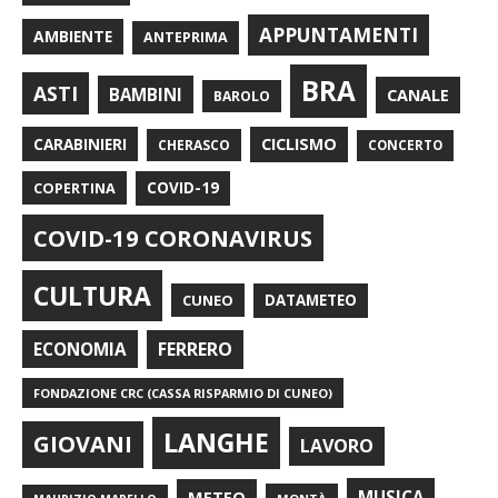
APPUNTAMENTI
AMBIENTE
ANTEPRIMA
BRA
ASTI
BAMBINI
CANALE
BAROLO
CARABINIERI
CICLISMO
CHERASCO
CONCERTO
COPERTINA
COVID-19
COVID-19 CORONAVIRUS
CULTURA
CUNEO
DATAMETEO
FERRERO
ECONOMIA
FONDAZIONE CRC (CASSA RISPARMIO DI CUNEO)
LANGHE
GIOVANI
LAVORO
METEO
MUSICA