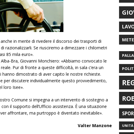
GIO
LAV
MET
che in mente di rivedere il discorso dei trasporti di
a di razionalizzarli. Se riusciremo a dimezzare i chilometri
si 85 mila euro».
PALL
sl Alba-Bra, Giovanni Monchiero: «Abbiamo convocato le
reale. Pur di fronte a queste difficoltà, in sala c’era un
POLIT
i hanno dimostrato di aver capito le nostre richieste.
RE
ie per discutere individualmente questo provvedimento,
l loro Isee».
RO
Il nostro Comune si impegna a un intervento di sostegno a
 con il supporto dell’Ufficio assistenza. È una situazione
ver affrontare, ma purtroppo è diventato inevitabile».
SPO
Valter Manzone
UNITÀ 