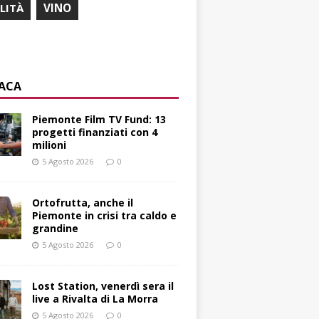
ILITÀ
VINO
ACA
Piemonte Film TV Fund: 13
progetti finanziati con 4
milioni
5 Agosto 2026
0
Ortofrutta, anche il
Piemonte in crisi tra caldo e
grandine
5 Agosto 2026
0
Lost Station, venerdì sera il
live a Rivalta di La Morra
5 Agosto 2026
0