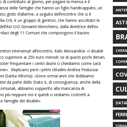
 di contributo al giorno, per pagare la mensa e il
anza delle famiglie che hanno un figlio handicappato, un
ANTE
to grido d’allarme, a seguito dell’incontro che si è
ella
Crb
, è un gruppo di genitori, che hanno ascoltato le
AST
dell’Asl Cn2 Giovanni Monchiero, dalla direttrice dell’ex
indaci degli 11 Comuni che compongono il bacino
BR
CHER
tori intervenuti all’incontro, Italo Alessandria: «I disabili
 superiore ai 250 euro mensili: se di questi pochi denari,
COPE
oter frequentare i centri diurni ci chiediamo come sarà
one». Replicano però i primi cittadini Andrea Pedussia
COV
i (Santa Vittoria): «Sono ormai anni che dobbiamo
ativi da parte dello Stato e, di conseguenza, anche della
CU
 comunali, abbiamo sopperito alla mancanza di
mo più neppure noi e quindi ci vediamo costretti a
 famiglie dei disabili».
DATA
FERR
FONDAZ