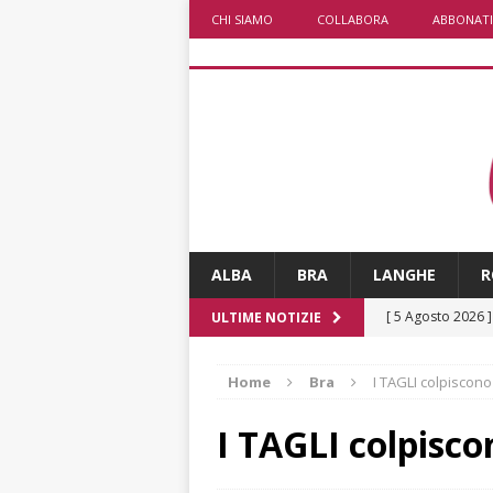
CHI SIAMO
COLLABORA
ABBONATI
ALBA
BRA
LANGHE
R
[ 5 Agosto 2026 
ULTIME NOTIZIE
ALTRE NOTIZIE
Home
Bra
I TAGLI colpiscono 
[ 5 Agosto 2026 
incendi
ALTRE
I TAGLI colpiscon
[ 5 Agosto 2026 