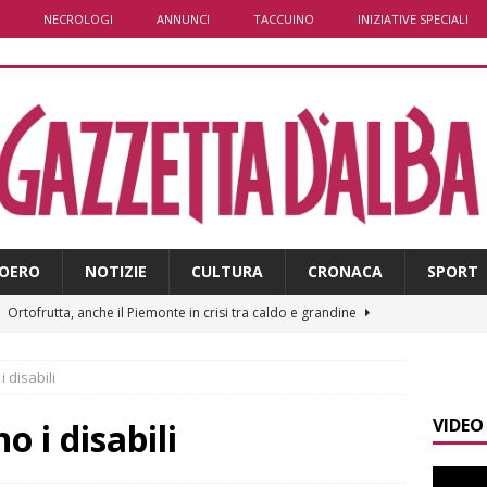
NECROLOGI
ANNUNCI
TACCUINO
INIZIATIVE SPECIALI
OERO
NOTIZIE
CULTURA
CRONACA
SPORT
]
Ortofrutta, anche il Piemonte in crisi tra caldo e grandine
i disabili
]
Aib Piemonte in Calabria: prosegue la missione contro gli
VIDEO
 NOTIZIE
o i disabili
]
Sulla provinciale 661 tra Sanfrè e Bra nuova segnaletica per