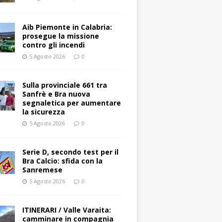
Aib Piemonte in Calabria:
prosegue la missione
contro gli incendi
5 Agosto 2026
0
Sulla provinciale 661 tra
Sanfrè e Bra nuova
segnaletica per aumentare
la sicurezza
5 Agosto 2026
0
Serie D, secondo test per il
Bra Calcio: sfida con la
Sanremese
5 Agosto 2026
0
ITINERARI / Valle Varaita:
camminare in compagnia