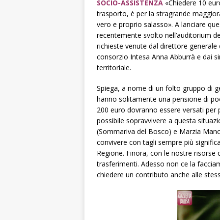
SOCIO-ASSISTENZA
«Chiedere 10 euro
trasporto, è per la stragrande maggior
vero e proprio salasso». A lanciare ques
recentemente svolto nell’auditorium d
richieste venute dal direttore generale 
consorzio Intesa Anna Abburrà e dai s
territoriale.
Spiega, a nome di un folto gruppo di geni
hanno solitamente una pensione di poco
200 euro dovranno essere versati per p
possibile sopravvivere a questa situazi
(Sommariva del Bosco) e Marzia Manon
convivere con tagli sempre più signific
Regione. Finora, con le nostre risorse
trasferimenti. Adesso non ce la faccia
chiedere un contributo anche alle stesse