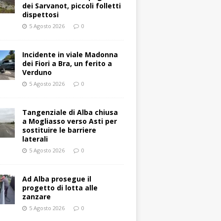
dei Sarvanot, piccoli folletti
dispettosi
5 Agosto 2026
0
Incidente in viale Madonna
dei Fiori a Bra, un ferito a
Verduno
5 Agosto 2026
0
Tangenziale di Alba chiusa
a Mogliasso verso Asti per
sostituire le barriere
laterali
5 Agosto 2026
0
Ad Alba prosegue il
progetto di lotta alle
zanzare
5 Agosto 2026
0