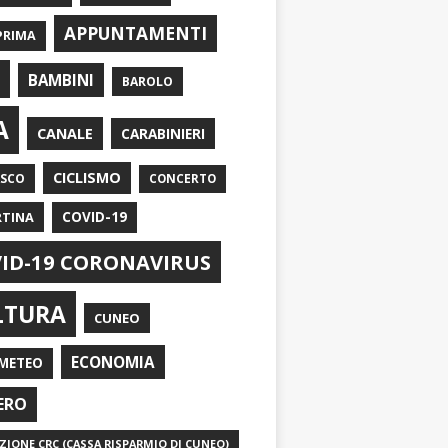
APPUNTAMENTI
PRIMA
I
BAMBINI
BAROLO
A
CANALE
CARABINIERI
CICLISMO
ASCO
CONCERTO
RTINA
COVID-19
ID-19 CORONAVIRUS
LTURA
CUNEO
ECONOMIA
METEO
ERO
IONE CRC (CASSA RISPARMIO DI CUNEO)