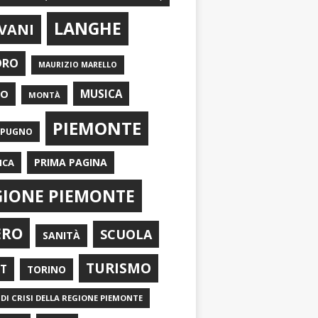
LANGHE
VANI
ORO
MAURIZIO MARELLO
EO
MUSICA
MONTÀ
PIEMONTE
APUGNO
PRIMA PAGINA
ICA
GIONE PIEMONTE
ERO
SCUOLA
SANITÀ
TURISMO
RT
TORINO
DI CRISI DELLA REGIONE PIEMONTE