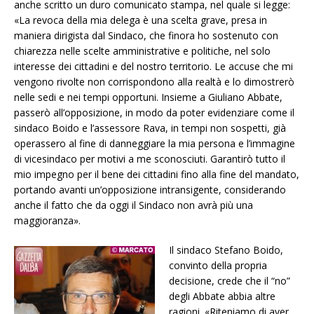
anche scritto un duro comunicato stampa, nel quale si legge:
«La revoca della mia delega è una scelta grave, presa in
maniera dirigista dal Sindaco, che finora ho sostenuto con
chiarezza nelle scelte amministrative e politiche, nel solo
interesse dei cittadini e del nostro territorio. Le accuse che mi
vengono rivolte non corrispondono alla realtà e lo dimostrerò
nelle sedi e nei tempi opportuni. Insieme a Giuliano Abbate,
passerò all’opposizione, in modo da poter evidenziare come il
sindaco Boido e l’assessore Rava, in tempi non sospetti, già
operassero al fine di danneggiare la mia persona e l’immagine
di vicesindaco per motivi a me sconosciuti. Garantirò tutto il
mio impegno per il bene dei cittadini fino alla fine del mandato,
portando avanti un’opposizione intransigente, considerando
anche il fatto che da oggi il Sindaco non avrà più una
maggioranza».
Il sindaco Stefano Boido,
convinto della propria
decisione, crede che il “no”
degli Abbate abbia altre
ragioni. «Riteniamo di aver