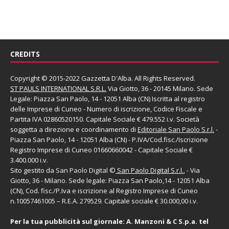
CREDITS
Copyright © 2015-2022 Gazzetta D'Alba. All Rights Reserved.
ST PAULS INTERNATIONAL S.R.L.
Via Giotto, 36 - 20145 Milano. Sede
Legale: Piazza San Paolo, 14 - 12051 Alba (CN) Iscritta al registro
delle Imprese di Cuneo - Numero di iscrizione, Codice Fiscale e
Partita IVA 02860520150. Capitale Sociale € 479.552 i.v. Società
soggetta a direzione e coordinamento di
Editoriale San Paolo
S.r.l.
-
Piazza San Paolo, 14 - 12051 Alba (CN) - P.IVA/Cod.fisc./Iscrizione
Registro Imprese di Cuneo 01660660042 - Capitale Sociale €
3.400.000 i.v.
Sito gestito da
San Paolo Digital
©
San Paolo Digital S.r.l.
, - Via
Giotto, 36 - Milano. Sede legale: Piazza San Paolo,14 - 12051 Alba
(CN), Cod. fisc./P.Iva e iscrizione al Registro Imprese di Cuneo
n.10057461005 – R.E.A. 279529. Capitale sociale € 30.000,00 i.v.
Per la tua pubblicità sul giornale:
A. Manzoni & C S.p.a.
tel