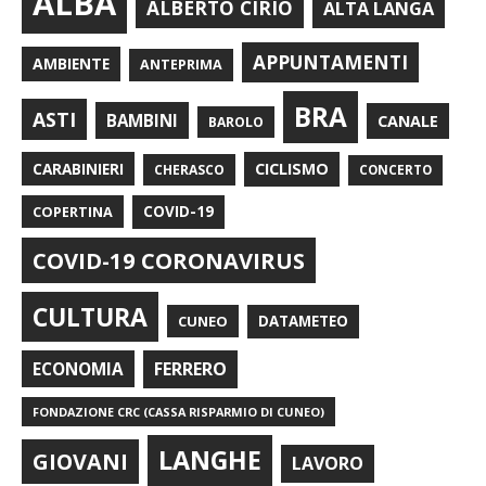
ALBA
ALBERTO CIRIO
ALTA LANGA
APPUNTAMENTI
AMBIENTE
ANTEPRIMA
BRA
ASTI
BAMBINI
CANALE
BAROLO
CARABINIERI
CICLISMO
CHERASCO
CONCERTO
COPERTINA
COVID-19
COVID-19 CORONAVIRUS
CULTURA
CUNEO
DATAMETEO
FERRERO
ECONOMIA
FONDAZIONE CRC (CASSA RISPARMIO DI CUNEO)
LANGHE
GIOVANI
LAVORO