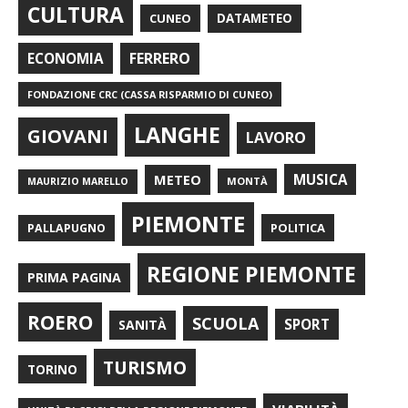
CULTURA
CUNEO
DATAMETEO
FERRERO
ECONOMIA
FONDAZIONE CRC (CASSA RISPARMIO DI CUNEO)
LANGHE
GIOVANI
LAVORO
METEO
MUSICA
MONTÀ
MAURIZIO MARELLO
PIEMONTE
POLITICA
PALLAPUGNO
REGIONE PIEMONTE
PRIMA PAGINA
ROERO
SCUOLA
SPORT
SANITÀ
TURISMO
TORINO