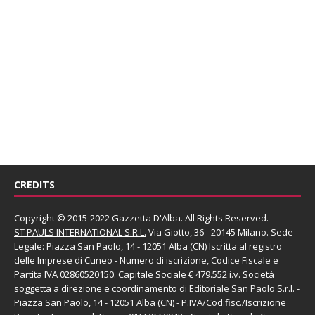
CREDITS
Copyright © 2015-2022 Gazzetta D'Alba. All Rights Reserved.
ST PAULS INTERNATIONAL S.R.L.
Via Giotto, 36 - 20145 Milano. Sede
Legale: Piazza San Paolo, 14 - 12051 Alba (CN) Iscritta al registro
delle Imprese di Cuneo - Numero di iscrizione, Codice Fiscale e
Partita IVA 02860520150. Capitale Sociale € 479.552 i.v. Società
soggetta a direzione e coordinamento di
Editoriale San Paolo
S.r.l.
-
Piazza San Paolo, 14 - 12051 Alba (CN) - P.IVA/Cod.fisc./Iscrizione