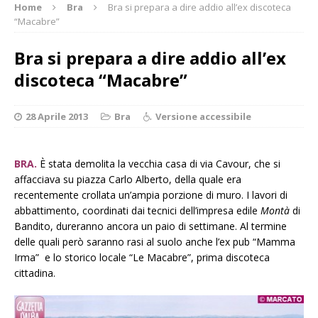
Home
Bra
Bra si prepara a dire addio all’ex discoteca
“Macabre”
Bra si prepara a dire addio all’ex
discoteca “Macabre”
28 Aprile 2013
Bra
Versione accessibile
BRA.
È stata demolita la vecchia casa di via Cavour, che si
affacciava su piazza Carlo Alberto, della quale era
recentemente crollata un’ampia porzione di muro. I lavori di
abbattimento, coordinati dai tecnici dell’impresa edile
Montà
di
Bandito, dureranno ancora un paio di settimane. Al termine
delle quali però saranno rasi al suolo anche l’ex pub “Mamma
Irma” e lo storico locale “Le Macabre”, prima discoteca
cittadina.