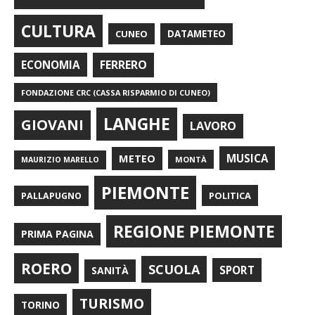
CULTURA
CUNEO
DATAMETEO
FERRERO
ECONOMIA
FONDAZIONE CRC (CASSA RISPARMIO DI CUNEO)
LANGHE
GIOVANI
LAVORO
METEO
MUSICA
MONTÀ
MAURIZIO MARELLO
PIEMONTE
POLITICA
PALLAPUGNO
REGIONE PIEMONTE
PRIMA PAGINA
ROERO
SCUOLA
SPORT
SANITÀ
TURISMO
TORINO