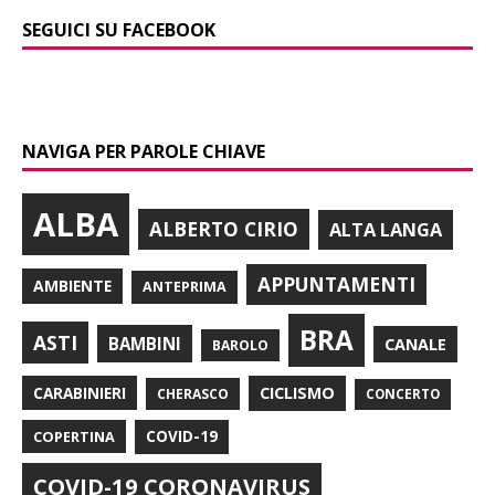
SEGUICI SU FACEBOOK
NAVIGA PER PAROLE CHIAVE
ALBA
ALBERTO CIRIO
ALTA LANGA
APPUNTAMENTI
AMBIENTE
ANTEPRIMA
BRA
ASTI
BAMBINI
CANALE
BAROLO
CARABINIERI
CICLISMO
CHERASCO
CONCERTO
COPERTINA
COVID-19
COVID-19 CORONAVIRUS