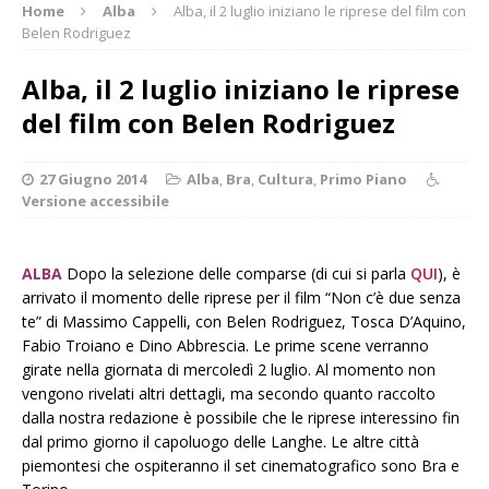
Home
Alba
Alba, il 2 luglio iniziano le riprese del film con
Belen Rodriguez
Alba, il 2 luglio iniziano le riprese
del film con Belen Rodriguez
27 Giugno 2014
Alba
,
Bra
,
Cultura
,
Primo Piano
Versione accessibile
ALBA
Dopo la selezione delle comparse (di cui si parla
QUI
), è
arrivato il momento delle riprese per il film “Non c’è due senza
te” di Massimo Cappelli, con Belen Rodriguez, Tosca D’Aquino,
Fabio Troiano e Dino Abbrescia. Le prime scene verranno
girate nella giornata di mercoledì 2 luglio. Al momento non
vengono rivelati altri dettagli, ma secondo quanto raccolto
dalla nostra redazione è possibile che le riprese interessino fin
dal primo giorno il capoluogo delle Langhe. Le altre città
piemontesi che ospiteranno il set cinematografico sono Bra e