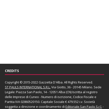
CREDITS
Copyright © 2015-2022 Gazzetta D'Alba. All Rights Reserved.
ST PAULS INTERNATIONAL S.R.L.
Via Giotto, 36 - 20145 Milano. Sede
Legale: Piazza San Paolo, 14 - 12051 Alba (CN) Iscritta al registro
delle Imprese di Cuneo - Numero di iscrizione, Codice Fiscale e
Partita IVA 02860520150. Capitale Sociale € 479.552 i.v. Società
soggetta a direzione e coordinamento di
Editoriale San Paolo
S.r.l.
-