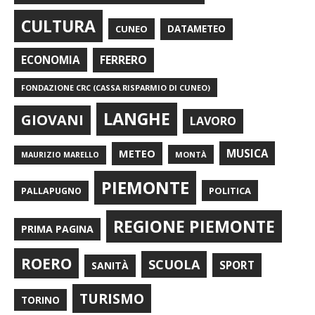
CULTURA
CUNEO
DATAMETEO
FERRERO
ECONOMIA
FONDAZIONE CRC (CASSA RISPARMIO DI CUNEO)
LANGHE
GIOVANI
LAVORO
METEO
MUSICA
MONTÀ
MAURIZIO MARELLO
PIEMONTE
POLITICA
PALLAPUGNO
REGIONE PIEMONTE
PRIMA PAGINA
ROERO
SCUOLA
SPORT
SANITÀ
TURISMO
TORINO