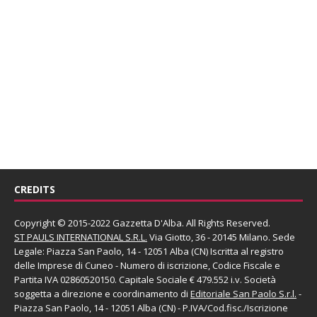
CREDITS
Copyright © 2015-2022 Gazzetta D'Alba. All Rights Reserved.
ST PAULS INTERNATIONAL S.R.L.
Via Giotto, 36 - 20145 Milano. Sede
Legale: Piazza San Paolo, 14 - 12051 Alba (CN) Iscritta al registro
delle Imprese di Cuneo - Numero di iscrizione, Codice Fiscale e
Partita IVA 02860520150. Capitale Sociale € 479.552 i.v. Società
soggetta a direzione e coordinamento di
Editoriale San Paolo
S.r.l.
-
Piazza San Paolo, 14 - 12051 Alba (CN) - P.IVA/Cod.fisc./Iscrizione