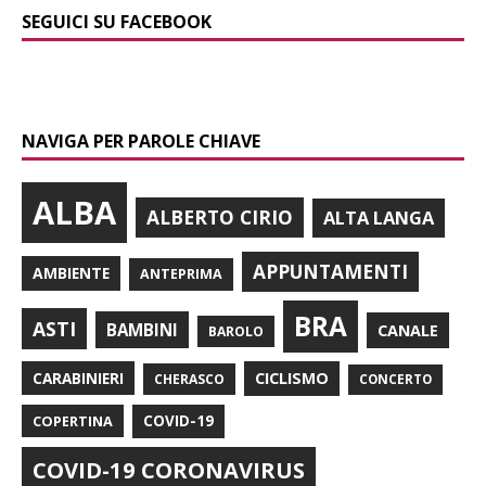
SEGUICI SU FACEBOOK
NAVIGA PER PAROLE CHIAVE
ALBA
ALBERTO CIRIO
ALTA LANGA
APPUNTAMENTI
AMBIENTE
ANTEPRIMA
BRA
ASTI
BAMBINI
CANALE
BAROLO
CARABINIERI
CICLISMO
CHERASCO
CONCERTO
COPERTINA
COVID-19
COVID-19 CORONAVIRUS