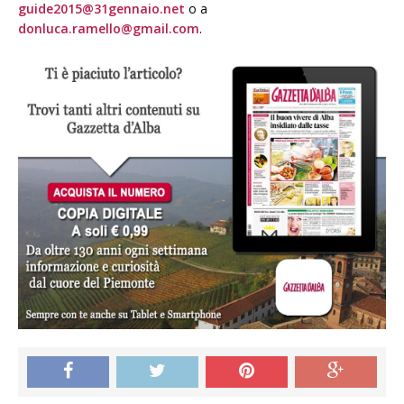
guide2015@31gennaio.net
o a
donluca.ramello@gmail.com
.