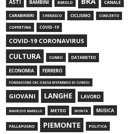
BRA
ASTI
BAMBINI
CANALE
BAROLO
CARABINIERI
CICLISMO
CHERASCO
CONCERTO
COPERTINA
COVID-19
COVID-19 CORONAVIRUS
CULTURA
CUNEO
DATAMETEO
FERRERO
ECONOMIA
FONDAZIONE CRC (CASSA RISPARMIO DI CUNEO)
LANGHE
GIOVANI
LAVORO
METEO
MUSICA
MONTÀ
MAURIZIO MARELLO
PIEMONTE
POLITICA
PALLAPUGNO