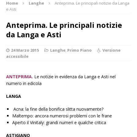
Home
Langhe
Anteprima. Le principali notizie da Langa
e Asti
Anteprima. Le principali notizie
da Langa e Asti
24 Marzo 2015
Langhe
,
Primo Piano
Versione
accessibile
ANTEPRIMA.
Le notizie in evidenza da Langa e Asti nel
numero in edicola
LANGA
Acna: la fine della bonifica slitta nuovamente?
Maltempo: ancora numerosi problemi con le frane
Aperto il Vinitaly: grandi numeri e qualche critica
ASTIGIANO