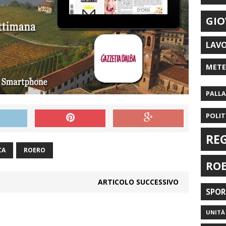
GIO
LAV
MET
PALL
POLIT
RE
CA
ROERO
RO
ARTICOLO SUCCESSIVO
SPO
UNITÀ 