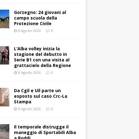
Gorzegno: 24 giovani al
campo scuola della
Protezione Civile
8 Agosto 2026
0
L’Alba volley inizia la
stagione del debutto in
Serie B1 con una visita al
grattacielo della Regione
8 Agosto 2026
0
Da Cgil e Uil parte un
esposto sul caso Crc-La
Stampa
8 Agosto 2026
0
Il temporale distrugge il
maneggio di Sportabili Alba
a Roddi