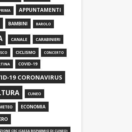
APPUNTAMENTI
PRIMA
I
BAMBINI
BAROLO
A
CANALE
CARABINIERI
CICLISMO
ASCO
CONCERTO
RTINA
COVID-19
ID-19 CORONAVIRUS
LTURA
CUNEO
ECONOMIA
METEO
ERO
IONE CRC (CASSA RISPARMIO DI CUNEO)