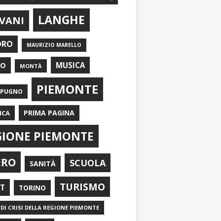
LANGHE
VANI
ORO
MAURIZIO MARELLO
EO
MUSICA
MONTÀ
PIEMONTE
APUGNO
PRIMA PAGINA
ICA
GIONE PIEMONTE
ERO
SCUOLA
SANITÀ
TURISMO
RT
TORINO
DI CRISI DELLA REGIONE PIEMONTE