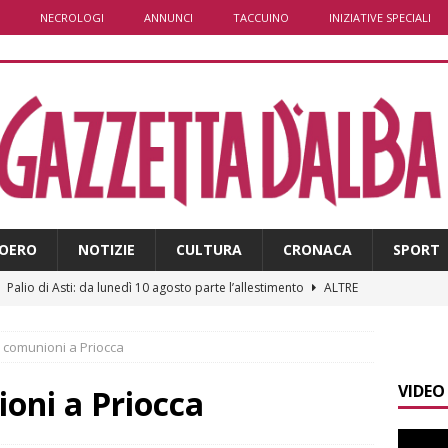
NECROLOGI
ANNUNCI
TACCUINO
INIZIATIVE SPECIALI
OERO
NOTIZIE
CULTURA
CRONACA
SPORT
]
Palio di Asti: da lunedì 10 agosto parte l’allestimento
ALTRE
 comunioni a Priocca
]
Alba: lunedì 10 agosto tornano le “Notti del vino”
ALBA
VIDEO
]
Gorzegno: 24 giovani al campo scuola della Protezione Civile
oni a Priocca