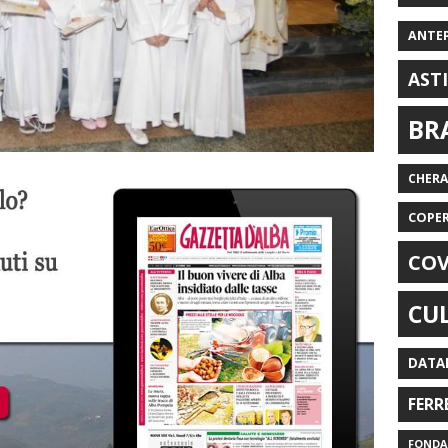
ANTE
AST
BR
CHER
COPE
COV
CU
DATA
FERR
FONDAZ