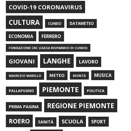
COVID-19 CORONAVIRUS
CULTURA
CUNEO
DATAMETEO
FERRERO
ECONOMIA
FONDAZIONE CRC (CASSA RISPARMIO DI CUNEO)
LANGHE
GIOVANI
LAVORO
METEO
MUSICA
MONTÀ
MAURIZIO MARELLO
PIEMONTE
POLITICA
PALLAPUGNO
REGIONE PIEMONTE
PRIMA PAGINA
ROERO
SCUOLA
SPORT
SANITÀ