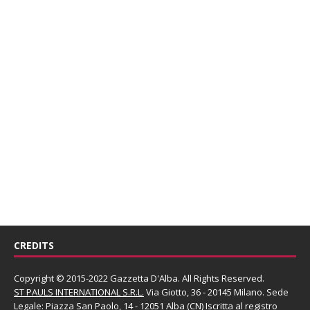
CREDITS
Copyright © 2015-2022 Gazzetta D'Alba. All Rights Reserved.
ST PAULS INTERNATIONAL S.R.L.
Via Giotto, 36 - 20145 Milano. Sede
Legale: Piazza San Paolo, 14 - 12051 Alba (CN) Iscritta al registro