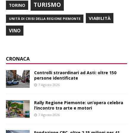
TURISMO
TORINO
VIABILITÀ
UNITÀ DI CRISI DELLA REGIONE PIEMONTE
VINO
CRONACA
Controlli straordinari ad Asti: oltre 150
persone identificate
7 Agosto 2026
Rally Regione Piemonte: un’opera celebra
l’incontro tra arte e motori
7 Agosto 2026
Fondazione CRC, oltre 2,15 milioni per 41