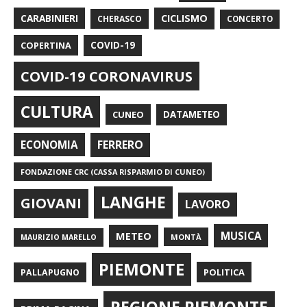
CARABINIERI
CICLISMO
CHERASCO
CONCERTO
COPERTINA
COVID-19
COVID-19 CORONAVIRUS
CULTURA
CUNEO
DATAMETEO
FERRERO
ECONOMIA
FONDAZIONE CRC (CASSA RISPARMIO DI CUNEO)
LANGHE
GIOVANI
LAVORO
METEO
MUSICA
MONTÀ
MAURIZIO MARELLO
PIEMONTE
POLITICA
PALLAPUGNO