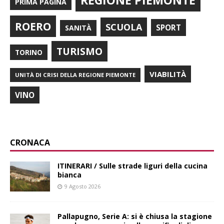
REGIONE PIEMONTE
PRIMA PAGINA
ROERO
SCUOLA
SPORT
SANITÀ
TURISMO
TORINO
VIABILITÀ
UNITÀ DI CRISI DELLA REGIONE PIEMONTE
VINO
CRONACA
ITINERARI / Sulle strade liguri della cucina
bianca
9 Agosto 2026
Pallapugno, Serie A: si è chiusa la stagione