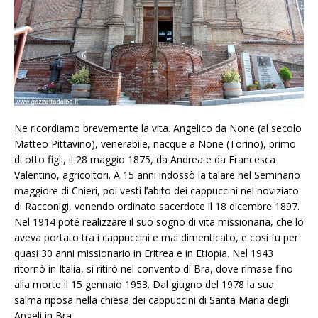
Ne ricordiamo brevemente la vita. Angelico da None (al secolo
Matteo Pittavino), venerabile, nacque a None (Torino), primo
di otto figli, il 28 maggio 1875, da Andrea e da Francesca
Valentino, agricoltori. A 15 anni indossò la talare nel Seminario
maggiore di Chieri, poi vestì l’abito dei cappuccini nel noviziato
di Racconigi, venendo ordinato sacerdote il 18 dicembre 1897.
Nel 1914 poté realizzare il suo sogno di vita missionaria, che lo
aveva portato tra i cappuccini e mai dimenticato, e cosí fu per
quasi 30 anni missionario in Eritrea e in Etiopia. Nel 1943
ritornò in Italia, si ritirò nel convento di Bra, dove rimase fino
alla morte il 15 gennaio 1953. Dal giugno del 1978 la sua
salma riposa nella chiesa dei cappuccini di Santa Maria degli
Angeli in Bra.