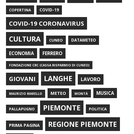
COPERTINA
COVID-19
COVID-19 CORONAVIRUS
CULTURA
CUNEO
DATAMETEO
FERRERO
ECONOMIA
FONDAZIONE CRC (CASSA RISPARMIO DI CUNEO)
LANGHE
GIOVANI
LAVORO
METEO
MUSICA
MONTÀ
MAURIZIO MARELLO
PIEMONTE
POLITICA
PALLAPUGNO
REGIONE PIEMONTE
PRIMA PAGINA