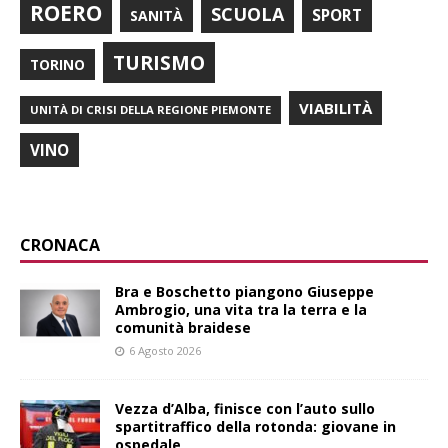
ROERO
SCUOLA
SPORT
SANITÀ
TURISMO
TORINO
VIABILITÀ
UNITÀ DI CRISI DELLA REGIONE PIEMONTE
VINO
CRONACA
Bra e Boschetto piangono Giuseppe
Ambrogio, una vita tra la terra e la
comunità braidese
6 Agosto 2026
Vezza d’Alba, finisce con l’auto sullo
spartitraffico della rotonda: giovane in
ospedale