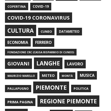
COPERTINA
COVID-19
COVID-19 CORONAVIRUS
CULTURA
CUNEO
DATAMETEO
FERRERO
ECONOMIA
FONDAZIONE CRC (CASSA RISPARMIO DI CUNEO)
LANGHE
GIOVANI
LAVORO
METEO
MUSICA
MONTÀ
MAURIZIO MARELLO
PIEMONTE
POLITICA
PALLAPUGNO
REGIONE PIEMONTE
PRIMA PAGINA