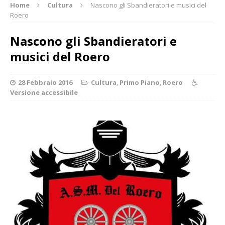
Home
Cultura
Nascono gli Sbandieratori e musici del
Roero
Nascono gli Sbandieratori e
musici del Roero
28 Febbraio 2016
Cultura
,
Primo Piano
,
Roero
Versione accessibile