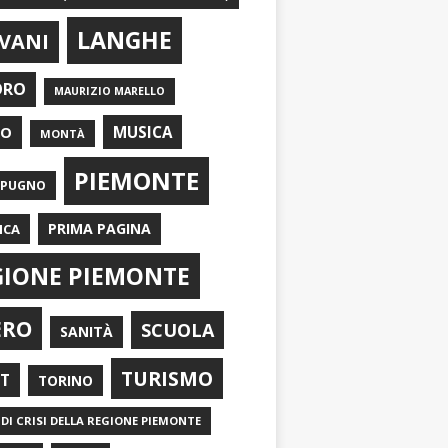
LANGHE
VANI
ORO
MAURIZIO MARELLO
EO
MUSICA
MONTÀ
PIEMONTE
APUGNO
PRIMA PAGINA
ICA
GIONE PIEMONTE
ERO
SCUOLA
SANITÀ
TURISMO
RT
TORINO
DI CRISI DELLA REGIONE PIEMONTE