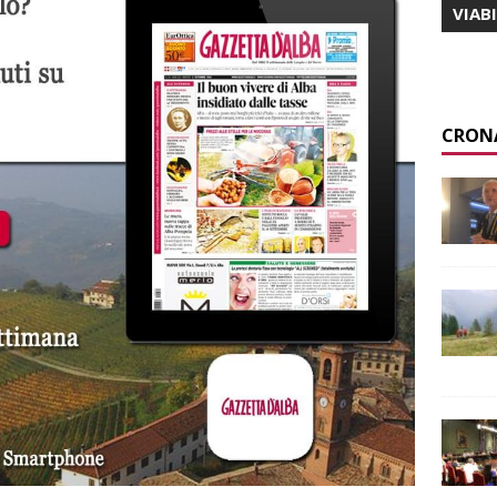
VIAB
CRON