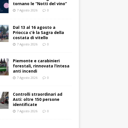
tornano le “Notti del vino”
7 Agosto 2026
0
Dal 13 al 16 agosto a
Priocca c’è la Sagra della
costata di vitello
7 Agosto 2026
0
Piemonte e carabinieri
forestali, rinnovata l’intesa
anti incendi
7 Agosto 2026
0
Controlli straordinari ad
Asti: oltre 150 persone
identificate
7 Agosto 2026
0