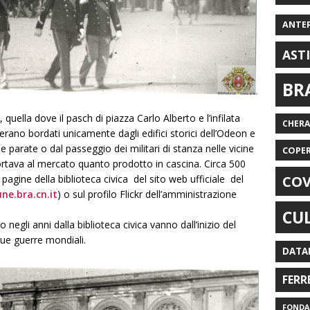
ANTE
AST
BR
quella dove il pasch di piazza Carlo Alberto e l’infilata
CHER
rano bordati unicamente dagli edifici storici dell’Odeon e
e parate o dal passeggio dei militari di stanza nelle vicine
COPE
portava al mercato quanto prodotto in cascina. Circa 500
COV
pagine della biblioteca civica del sito web ufficiale del
e.bra.cn.it
) o sul profilo Flickr dell’amministrazione
CU
o negli anni dalla biblioteca civica vanno dall’inizio del
due guerre mondiali.
DATA
FERR
FONDAZ