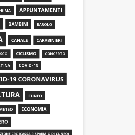
APPUNTAMENTI
PRIMA
I
BAMBINI
BAROLO
A
CANALE
CARABINIERI
CICLISMO
ASCO
CONCERTO
RTINA
COVID-19
ID-19 CORONAVIRUS
LTURA
CUNEO
ECONOMIA
METEO
ERO
IONE CRC (CASSA RISPARMIO DI CUNEO)