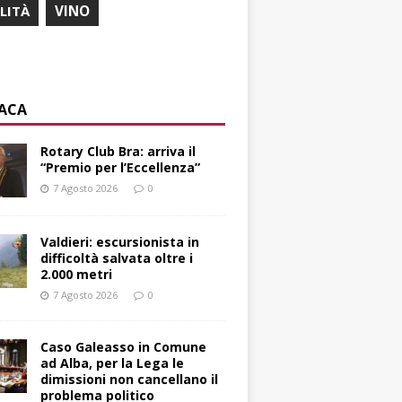
ILITÀ
VINO
ACA
Rotary Club Bra: arriva il
“Premio per l’Eccellenza”
7 Agosto 2026
0
Valdieri: escursionista in
difficoltà salvata oltre i
2.000 metri
7 Agosto 2026
0
Caso Galeasso in Comune
ad Alba, per la Lega le
dimissioni non cancellano il
problema politico