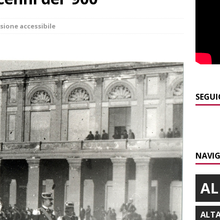
]
Maltempo a Monticello d’Alba: crolla un palo dell’illuminazione
sione accessibile
PRIMO PIANO
]
Abitare il piemontese / La parola della settimana è Bifa
]
Alba: lunedì 10 agosto tornano le “Notti del vino”
ALBA
SEGUI
]
Dal 13 al 16 agosto a Priocca c’è la Sagra della costata di
PIANO
]
Rotary Club Bra: arriva il “Premio per l’Eccellenza”
BRA
NAVIG
AL
ALT