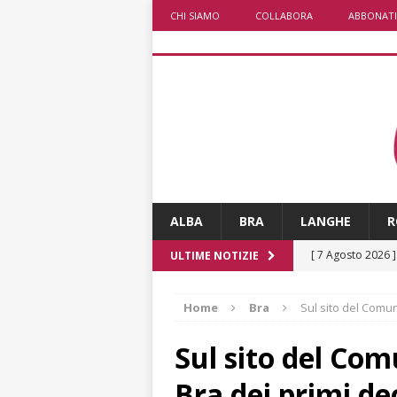
CHI SIAMO
COLLABORA
ABBONATI
ALBA
BRA
LANGHE
R
[ 7 Agosto 2026 
ULTIME NOTIZIE
CRONACA
Home
Bra
Sul sito del Comun
[ 7 Agosto 2026 
non cancellano i
Sul sito del Co
[ 7 Agosto 2026 
Bra dei primi de