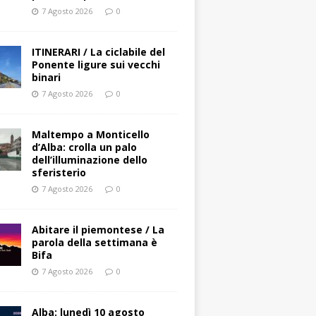
7 Agosto 2026
0
ITINERARI / La ciclabile del
Ponente ligure sui vecchi
binari
7 Agosto 2026
0
Maltempo a Monticello
d’Alba: crolla un palo
dell’illuminazione dello
sferisterio
7 Agosto 2026
0
Abitare il piemontese / La
parola della settimana è
Bifa
7 Agosto 2026
0
Alba: lunedì 10 agosto