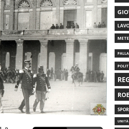
GIO
LAV
MET
PALL
POLIT
RE
RO
SPO
UNITÀ 