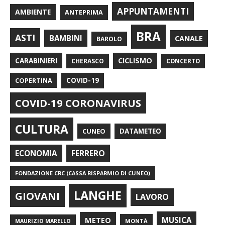
APPUNTAMENTI
AMBIENTE
ANTEPRIMA
BRA
ASTI
BAMBINI
CANALE
BAROLO
CARABINIERI
CICLISMO
CHERASCO
CONCERTO
COPERTINA
COVID-19
COVID-19 CORONAVIRUS
CULTURA
CUNEO
DATAMETEO
FERRERO
ECONOMIA
FONDAZIONE CRC (CASSA RISPARMIO DI CUNEO)
LANGHE
GIOVANI
LAVORO
METEO
MUSICA
MONTÀ
MAURIZIO MARELLO