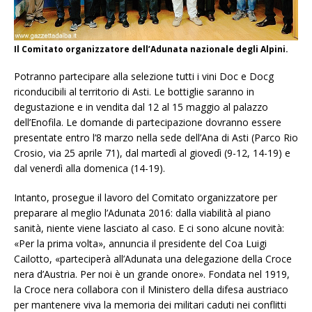
Il Comitato organizzatore dell’Adunata nazionale degli Alpini.
Potranno partecipare alla selezione tutti i vini Doc e Docg
riconducibili al territorio di Asti. Le bottiglie saranno in
degustazione e in vendita dal 12 al 15 maggio al palazzo
dell’Enofila. Le domande di partecipazione dovranno essere
presentate entro l’8 marzo nella sede dell’Ana di Asti (Parco Rio
Crosio, via 25 aprile 71), dal martedì al giovedì (9-12, 14-19) e
dal venerdì alla domenica (14-19).
Intanto, prosegue il lavoro del Comitato organizzatore per
preparare al meglio l’Adunata 2016: dalla viabilità al piano
sanità, niente viene lasciato al caso. E ci sono alcune novità:
«Per la prima volta», annuncia il presidente del Coa Luigi
Cailotto, «parteciperà all’Adunata una delegazione della Croce
nera d’Austria. Per noi è un grande onore». Fondata nel 1919,
la Croce nera collabora con il Ministero della difesa austriaco
per mantenere viva la memoria dei militari caduti nei conflitti