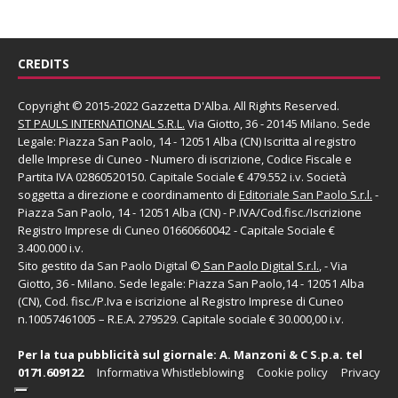
CREDITS
Copyright © 2015-2022 Gazzetta D'Alba. All Rights Reserved.
ST PAULS INTERNATIONAL S.R.L.
Via Giotto, 36 - 20145 Milano. Sede
Legale: Piazza San Paolo, 14 - 12051 Alba (CN) Iscritta al registro
delle Imprese di Cuneo - Numero di iscrizione, Codice Fiscale e
Partita IVA 02860520150. Capitale Sociale € 479.552 i.v. Società
soggetta a direzione e coordinamento di
Editoriale San Paolo
S.r.l.
-
Piazza San Paolo, 14 - 12051 Alba (CN) - P.IVA/Cod.fisc./Iscrizione
Registro Imprese di Cuneo 01660660042 - Capitale Sociale €
3.400.000 i.v.
Sito gestito da
San Paolo Digital
©
San Paolo Digital S.r.l.
, - Via
Giotto, 36 - Milano. Sede legale: Piazza San Paolo,14 - 12051 Alba
(CN), Cod. fisc./P.Iva e iscrizione al Registro Imprese di Cuneo
n.10057461005 – R.E.A. 279529. Capitale sociale € 30.000,00 i.v.
Per la tua pubblicità sul giornale:
A. Manzoni & C S.p.a.
tel
0171.609122
Informativa Whistleblowing
Cookie policy
Privacy