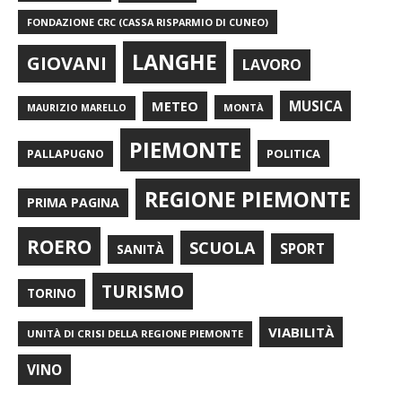
FONDAZIONE CRC (CASSA RISPARMIO DI CUNEO)
LANGHE
GIOVANI
LAVORO
METEO
MUSICA
MONTÀ
MAURIZIO MARELLO
PIEMONTE
POLITICA
PALLAPUGNO
REGIONE PIEMONTE
PRIMA PAGINA
ROERO
SCUOLA
SPORT
SANITÀ
TURISMO
TORINO
VIABILITÀ
UNITÀ DI CRISI DELLA REGIONE PIEMONTE
VINO