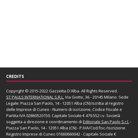
CREDITS
Copyright © 2015-2022 Gazzetta D'Alba. All Rights Reserved.
ST PAULS INTERNATIONAL S.R.L.
Via Giotto, 36 - 20145 Milano. Sede
Legale: Piazza San Paolo, 14 - 12051 Alba (CN) Iscritta al registro
delle Imprese di Cuneo - Numero di iscrizione, Codice Fiscale e
Partita IVA 02860520150. Capitale Sociale € 479.552 i.v. Società
soggetta a direzione e coordinamento di
Editoriale San Paolo
S.r.l.
-
Piazza San Paolo, 14 - 12051 Alba (CN) - P.IVA/Cod.fisc./Iscrizione
Registro Imprese di Cuneo 01660660042 - Capitale Sociale €