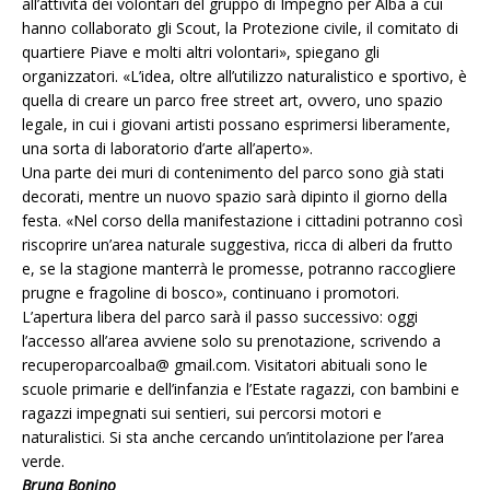
all’attività dei volontari del gruppo di Impegno per Alba a cui
hanno collaborato gli Scout, la Protezione civile, il comitato di
quartiere Piave e molti altri volontari», spiegano gli
organizzatori. «L’idea, oltre all’utilizzo naturalistico e sportivo, è
quella di creare un parco free street art, ovvero, uno spazio
legale, in cui i giovani artisti possano esprimersi liberamente,
una sorta di laboratorio d’arte all’aperto».
Una parte dei muri di contenimento del parco sono già stati
decorati, mentre un nuovo spazio sarà dipinto il giorno della
festa. «Nel corso della manifestazione i cittadini potranno così
riscoprire un’area naturale suggestiva, ricca di alberi da frutto
e, se la stagione manterrà le promesse, potranno raccogliere
prugne e fragoline di bosco», continuano i promotori.
L’apertura libera del parco sarà il passo successivo: oggi
l’accesso all’area avviene solo su prenotazione, scrivendo a
recuperoparcoalba@ gmail.com. Visitatori abituali sono le
scuole primarie e dell’infanzia e l’Estate ragazzi, con bambini e
ragazzi impegnati sui sentieri, sui percorsi motori e
naturalistici. Si sta anche cercando un’intitolazione per l’area
verde.
Bruna Bonino