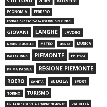
CULTURA
CUNEO
DATAMETEO
FERRERO
ECONOMIA
FONDAZIONE CRC (CASSA RISPARMIO DI CUNEO)
LANGHE
GIOVANI
LAVORO
METEO
MUSICA
MONTÀ
MAURIZIO MARELLO
PIEMONTE
POLITICA
PALLAPUGNO
REGIONE PIEMONTE
PRIMA PAGINA
ROERO
SCUOLA
SPORT
SANITÀ
TURISMO
TORINO
VIABILITÀ
UNITÀ DI CRISI DELLA REGIONE PIEMONTE