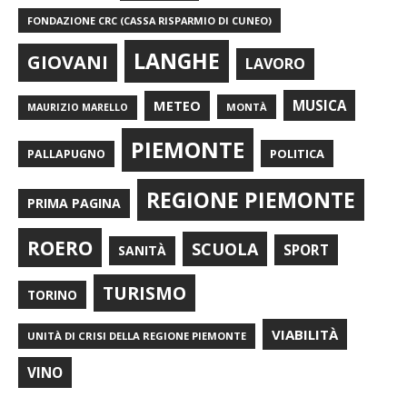
FONDAZIONE CRC (CASSA RISPARMIO DI CUNEO)
LANGHE
GIOVANI
LAVORO
METEO
MUSICA
MONTÀ
MAURIZIO MARELLO
PIEMONTE
POLITICA
PALLAPUGNO
REGIONE PIEMONTE
PRIMA PAGINA
ROERO
SCUOLA
SPORT
SANITÀ
TURISMO
TORINO
VIABILITÀ
UNITÀ DI CRISI DELLA REGIONE PIEMONTE
VINO