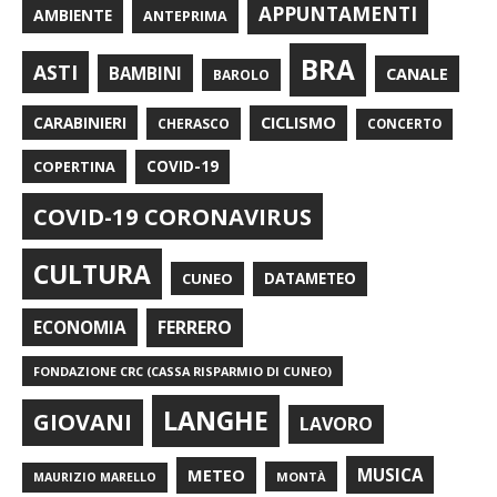
APPUNTAMENTI
AMBIENTE
ANTEPRIMA
BRA
ASTI
BAMBINI
CANALE
BAROLO
CARABINIERI
CICLISMO
CHERASCO
CONCERTO
COPERTINA
COVID-19
COVID-19 CORONAVIRUS
CULTURA
CUNEO
DATAMETEO
FERRERO
ECONOMIA
FONDAZIONE CRC (CASSA RISPARMIO DI CUNEO)
LANGHE
GIOVANI
LAVORO
METEO
MUSICA
MONTÀ
MAURIZIO MARELLO