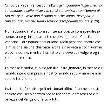
Ci ricorda Papa Francesco nell
’Evangelii gaudium
“
Ogni cristiano
è missionario nella misura in cui si è incontrato con l’amore di
Dio in Cristo Gesù; non diciamo più che siamo “discepoli” e
“missionari”, ma che siamo sempre discepoli-missionari
” (120).
Non abbiamo maturato a sufficienza questa consapevolezza
nonostante gli insegnamenti che ci vengono dal Concilio
Vaticano II di cinquant’anni orsono. Molti pensano ancora che
la missione sia una chiamata rivolta e riservata a pochi uomini
e poche donne, mentre è un fatto che deve coinvolgere ogni
credente in Gesù.
La messe è molta, è lo slogan di questa giornata, la messe è il
mondo intero compreso il nostro mondo in cui viviamo e non
solo le terre lontane.
Invito tutti a farsi discepoli-missionari affinchè anche la nostra
società così secolarizzata possa riscoprire la freschezza e la
bellezza del Vangelo offerto a tutti.