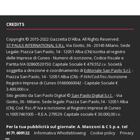
CREDITS
Copyright © 2015-2022 Gazzetta D'Alba. All Rights Reserved.
ST PAULS INTERNATIONAL S.R.L.
Via Giotto, 36 - 20145 Milano. Sede
Legale: Piazza San Paolo, 14 - 12051 Alba (CN) Iscritta al registro
delle Imprese di Cuneo - Numero di iscrizione, Codice Fiscale e
Partita IVA 02860520150. Capitale Sociale € 479.552 i.v. Società
soggetta a direzione e coordinamento di
Editoriale San Paolo
S.r.l.
-
Piazza San Paolo, 14 - 12051 Alba (CN) - P.IVA/Cod.fisc./Iscrizione
Registro Imprese di Cuneo 01660660042 - Capitale Sociale €
3.400.000 i.v.
Sito gestito da
San Paolo Digital
©
San Paolo Digital S.r.l.
, - Via
Giotto, 36 - Milano. Sede legale: Piazza San Paolo,14 - 12051 Alba
(CN), Cod. fisc./P.Iva e iscrizione al Registro Imprese di Cuneo
n.10057461005 – R.E.A. 279529. Capitale sociale € 30.000,00 i.v.
Per la tua pubblicità sul giornale:
A. Manzoni & C S.p.a.
tel
0171.609122
Informativa Whistleblowing
Cookie policy
Privacy