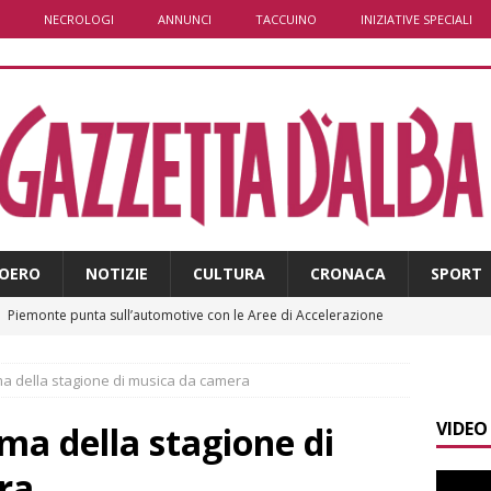
NECROLOGI
ANNUNCI
TACCUINO
INIZIATIVE SPECIALI
OERO
NOTIZIE
CULTURA
CRONACA
SPORT
]
Piemonte punta sull’automotive con le Aree di Accelerazione
E
ma della stagione di musica da camera
]
Emergenza incendi Piemonte: Azione propone due soluzioni a
VIDEO
e Regione
ALBA
ma della stagione di
]
È morto Francesco Guccini, aveva 86 anni. Il ricordo
ALBA
ra