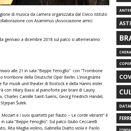
ANTE
gione di musica da camera organizzata dal Civico istituto
collaborazione con Asamimus (Associazione amici
AST
BR
 da gennaio a dicembre 2018 sul palco si alterneranno
CHER
COPE
ennaio
alle 21 in sala “Beppe Fenoglio” con “Trombone
COV
imo trombone della Deutsche Oper Berlin. L’insegnante
e für musik und theater di Rostock e della Hanns eisler
rà con Hilary Bassi al pianoforte per brani di Launy
CU
, Charles Camille Saint-Saëns, Georg Friedrich Händel,
 Stjepan Šulek.
DATA
zart e i suoi quartetti per flauto – Le corde vibranti” è
FERR
1 in sala “Beppe Fenoglio”. Sul palco Giulio Ceccarelli
to, Rita Maglia violino, Gabriella Diatto viola e Paolo
FONDAZ