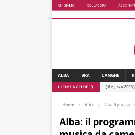
CHI SIAMO
COLLABORA
ABBONATI
ALBA
BRA
LANGHE
R
[ 6 Agosto 2026 
ULTIME NOTIZIE
ALTRE NOTIZI
Home
Alba
Alba: il program
[ 6 Agosto 2026 
Fondazione Crc 
Alba: il program
[ 6 Agosto 2026 
musica da came