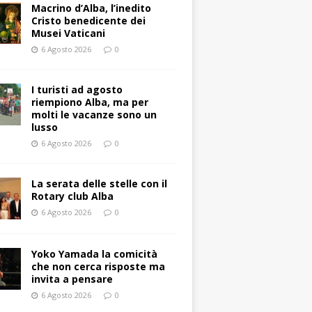
Macrino d’Alba, l’inedito
Cristo benedicente dei
Musei Vaticani
6 Agosto 2026
0
I turisti ad agosto
riempiono Alba, ma per
molti le vacanze sono un
lusso
6 Agosto 2026
0
La serata delle stelle con il
Rotary club Alba
6 Agosto 2026
0
Yoko Yamada la comicità
che non cerca risposte ma
invita a pensare
6 Agosto 2026
0