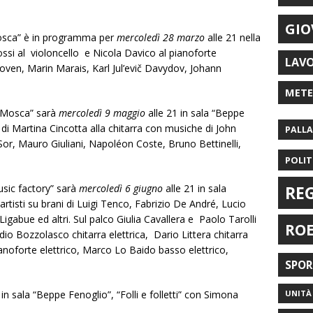
GIO
osca” è in programma per
mercoledì 28 marzo
alle 21 nella
ssi al violoncello e Nicola Davico al pianoforte
LAV
ven, Marin Marais, Karl Jul’evič Davydov, Johann
MET
i Mosca” sarà
mercoledì 9 maggio
alle 21 in sala “Beppe
di Martina Cincotta alla chitarra con musiche di John
PALL
r, Mauro Giuliani, Napoléon Coste, Bruno Bettinelli,
POLIT
ic factory” sarà
mercoledì 6 giugno
alle 21 in sala
RE
artisti su brani di Luigi Tenco, Fabrizio De André, Lucio
gabue ed altri. Sul palco Giulia Cavallera e Paolo Tarolli
RO
dio Bozzolasco chitarra elettrica, Dario Littera chitarra
anoforte elettrico, Marco Lo Baido basso elettrico,
SPO
in sala “Beppe Fenoglio”, “Folli e folletti” con Simona
UNITÀ 