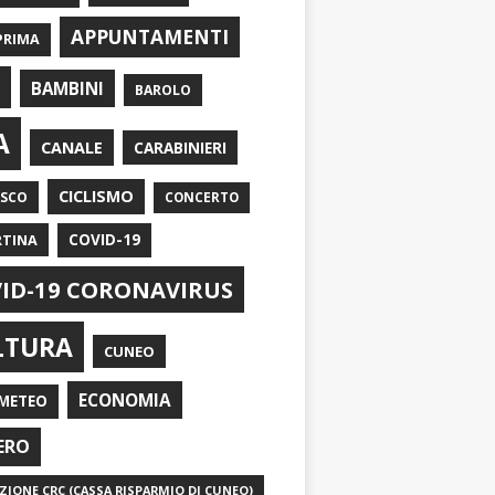
APPUNTAMENTI
PRIMA
I
BAMBINI
BAROLO
A
CANALE
CARABINIERI
CICLISMO
ASCO
CONCERTO
RTINA
COVID-19
ID-19 CORONAVIRUS
LTURA
CUNEO
ECONOMIA
METEO
ERO
IONE CRC (CASSA RISPARMIO DI CUNEO)