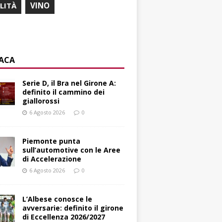
ILITÀ
VINO
ACA
Serie D, il Bra nel Girone A:
definito il cammino dei
giallorossi
6 Agosto 2026
0
Piemonte punta
sull’automotive con le Aree
di Accelerazione
6 Agosto 2026
0
L’Albese conosce le
avversarie: definito il girone
di Eccellenza 2026/2027