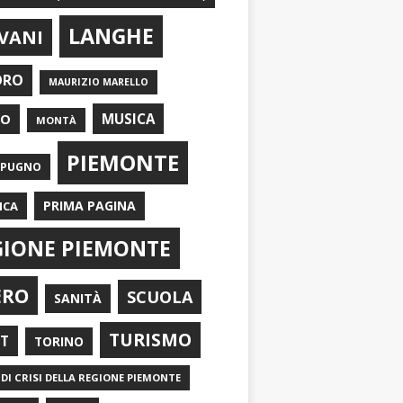
LANGHE
VANI
ORO
MAURIZIO MARELLO
EO
MUSICA
MONTÀ
PIEMONTE
APUGNO
PRIMA PAGINA
ICA
GIONE PIEMONTE
ERO
SCUOLA
SANITÀ
TURISMO
RT
TORINO
DI CRISI DELLA REGIONE PIEMONTE