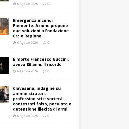
6 Agosto 2026
0
Emergenza incendi
Piemonte: Azione propone
due soluzioni a Fondazione
Crc e Regione
6 Agosto 2026
0
È morto Francesco Guccini,
aveva 86 anni. Il ricordo
6 Agosto 2026
0
Clavesana, indagine su
amministratori,
professionisti e società:
contestati falso, peculato e
detenzione illecita di armi
6 Agosto 2026
0