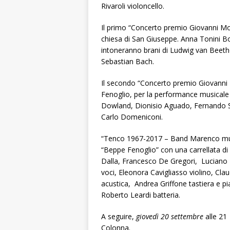
Rivaroli violoncello.
Il primo “Concerto premio Giovanni M
chiesa di San Giuseppe. Anna Tonini Bo
intoneranno brani di Ludwig van Beetho
Sebastian Bach.
Il secondo “Concerto premio Giovann
Fenoglio, per la performance musicale 
Dowland, Dionisio Aguado, Fernando So
Carlo Domeniconi.
“Tenco 1967-2017 – Band Marenco mus
“Beppe Fenoglio” con una carrellata di 
Dalla, Francesco De Gregori, Luciano Li
voci, Eleonora Cavigliasso violino, Clau
acustica, Andrea Griffone tastiera e pi
Roberto Leardi batteria.
A seguire,
giovedì 20 settembre
alle 21 
Colonna.