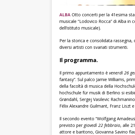
ALBA
Otto concerti per la 41esima sta
musicale “Lodovico Rocca” di Alba in 
dell’istituto musicale).
Per la storica e consolidata rassegna,
diversi artisti con svariati strumenti.
Il programma.
Il primo appuntamento è
venerdì 26 g
fantasy”. Sul palco Jamie Williams, pr
della facoltà di musica della Hochschul
hochschule für musik di Berlino si esibi
Grøndahl, Sergej Vasilevic Rachmaninov
Félix Alexandre Guilmant, Franz Liszt e
Il secondo evento “Wolfgang Amadeus Mo
previsto per
giovedì 22 febbraio
, alle 2
attore e baritono, Giovanna Savino flau