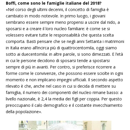
Boffi, come sono le famiglie italiane del 2018?
«Nel corso degli ultimi decenni, il concetto di famiglia è
cambiato in modo notevole. In primo luogo, i giovani
sembrano essere sempre meno propensi a uscire dal nido, a
sposarsi e a creare il loro nucleo familiare: è come se si
volessero evitare tutte le responsabilità che questa scelta
comporta. Basti pensare che se negli anni Settanta i matrimoni
in Italia erano all’incirca più di quattrocentomila, oggi siamo
sotto ai duecentomila: in altre parole, si sono dimezzati. E l’età
in cui le persone decidono di sposarsi tende a spostarsi
sempre di più in avanti. Per contro, si preferisce ricorrere a
forme come le convivenze, che possono essere sciolte in ogni
momento e non implicano impegni ufficiali. Il secondo aspetto
rilevato è che, anche nel caso in cui si decida di mettere su
famiglia, il numero dei componenti del nucleo rimane basso: a
livello nazionale, è 2,4 la media dei figli per coppia. Per questo
preoccupano il calo demografico e il costante invecchiamento
della popolazione».