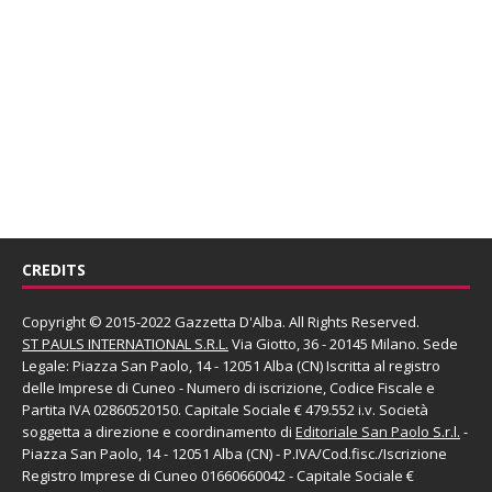
CREDITS
Copyright © 2015-2022 Gazzetta D'Alba. All Rights Reserved.
ST PAULS INTERNATIONAL S.R.L.
Via Giotto, 36 - 20145 Milano. Sede
Legale: Piazza San Paolo, 14 - 12051 Alba (CN) Iscritta al registro
delle Imprese di Cuneo - Numero di iscrizione, Codice Fiscale e
Partita IVA 02860520150. Capitale Sociale € 479.552 i.v. Società
soggetta a direzione e coordinamento di
Editoriale San Paolo
S.r.l.
-
Piazza San Paolo, 14 - 12051 Alba (CN) - P.IVA/Cod.fisc./Iscrizione
Registro Imprese di Cuneo 01660660042 - Capitale Sociale €