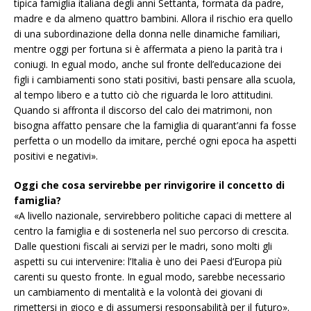
tipica famiglia italiana degli anni Settanta, formata da padre,
madre e da almeno quattro bambini. Allora il rischio era quello
di una subordinazione della donna nelle dinamiche familiari,
mentre oggi per fortuna si è affermata a pieno la parità tra i
coniugi. In egual modo, anche sul fronte dell’educazione dei
figli i cambiamenti sono stati positivi, basti pensare alla scuola,
al tempo libero e a tutto ciò che riguarda le loro attitudini.
Quando si affronta il discorso del calo dei matrimoni, non
bisogna affatto pensare che la famiglia di quarant’anni fa fosse
perfetta o un modello da imitare, perché ogni epoca ha aspetti
positivi e negativi».
Oggi che cosa servirebbe per rinvigorire il concetto di
famiglia?
«A livello nazionale, servirebbero politiche capaci di mettere al
centro la famiglia e di sostenerla nel suo percorso di crescita.
Dalle questioni fiscali ai servizi per le madri, sono molti gli
aspetti su cui intervenire: l’Italia è uno dei Paesi d’Europa più
carenti su questo fronte. In egual modo, sarebbe necessario
un cambiamento di mentalità e la volontà dei giovani di
rimettersi in gioco e di assumersi responsabilità per il futuro».