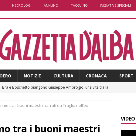
NECROLOGI
ANNUNCI
TACCUINO
INIZIATIVE SPECIALI
OERO
NOTIZIE
CULTURA
CRONACA
SPORT
]
Bra e Boschetto piangono Giuseppe Ambrogio, una vita tra la
ità braidese
BRA
rimo tra i buoni maestri narrati da Truglia nell’ex
]
Vezza d’Alba, finisce con l’auto sullo spartitraffico della
VIDEO
e in ospedale
CRONACA
mo tra i buoni maestri
]
La bella stagione riporta l’allarme sulle strade: cresce il