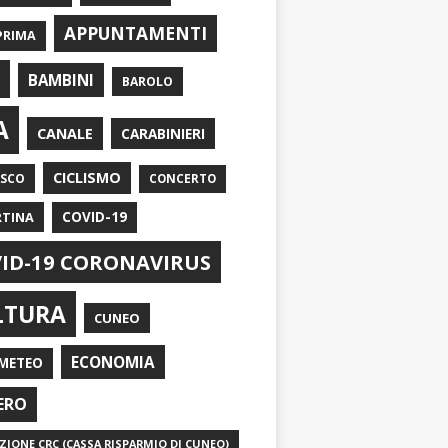
APPUNTAMENTI
PRIMA
I
BAMBINI
BAROLO
A
CANALE
CARABINIERI
CICLISMO
ASCO
CONCERTO
RTINA
COVID-19
ID-19 CORONAVIRUS
LTURA
CUNEO
ECONOMIA
METEO
ERO
IONE CRC (CASSA RISPARMIO DI CUNEO)