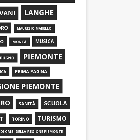
LANGHE
VANI
ORO
MAURIZIO MARELLO
EO
MUSICA
MONTÀ
PIEMONTE
APUGNO
PRIMA PAGINA
ICA
GIONE PIEMONTE
ERO
SCUOLA
SANITÀ
TURISMO
RT
TORINO
DI CRISI DELLA REGIONE PIEMONTE