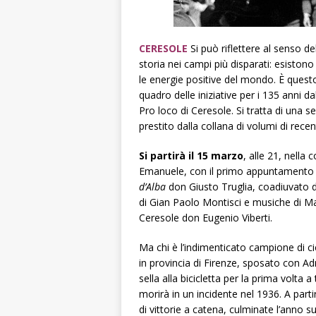
CERESOLE
Si può riflettere al senso d
storia nei campi più disparati: esistono
le energie positive del mondo. È questo
quadro delle iniziative per i 135 anni d
Pro loco di Ceresole. Si tratta di una se
prestito dalla collana di volumi di rece
Si partirà il 15 marzo
, alle 21, nella 
Emanuele, con il primo appuntamento de
d’Alba
don Giusto Truglia, coadiuvato d
di Gian Paolo Montisci e musiche di Mau
Ceresole don Eugenio Viberti.
Ma chi è l’indimenticato campione di ci
in provincia di Firenze, sposato con Adri
sella alla bicicletta per la prima volta a
morirà in un incidente nel 1936. A part
di vittorie a catena, culminate l’anno su