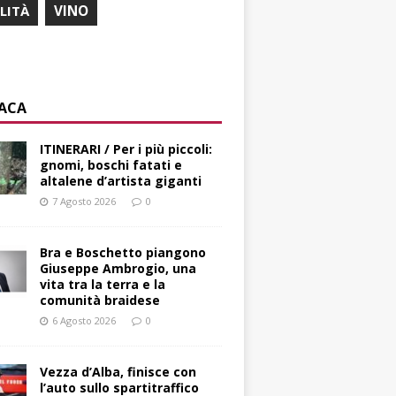
ILITÀ
VINO
ACA
ITINERARI / Per i più piccoli:
gnomi, boschi fatati e
altalene d’artista giganti
7 Agosto 2026
0
Bra e Boschetto piangono
Giuseppe Ambrogio, una
vita tra la terra e la
comunità braidese
6 Agosto 2026
0
Vezza d’Alba, finisce con
l’auto sullo spartitraffico