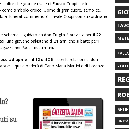
e – oltre che grande rivale di Fausto Coppi – e lo
ivo come simbolo eroico. Uomo di gran cuore, semplice,
GIO
 ai funerali commemorò il rivale Coppi con straordinaria
LAV
 e schema – guidata da don Truglia è prevista per
il 22
MET
ai, una giovane pakistana di 21 anni che si batte per i
elle ragazze nei Paesi musulmani.
PALL
ece ad aprile – il 12 e il 26
– con le relazioni di don
torale
, il quale parlerà di Carlo Maria Martini e di Lorenzo
POLIT
RE
RO
SPO
UNITÀ 