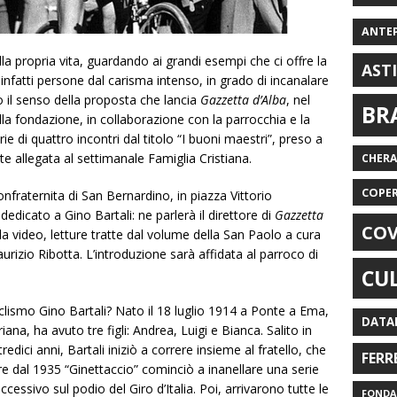
ANTE
ella propria vita, guardando ai grandi esempi che ci offre la
AST
 infatti persone dal carisma intenso, in grado di incanalare
 il senso della proposta che lancia
Gazzetta d’Alba
, nel
BR
alla fondazione, in collaborazione con la parrocchia e la
rie di quattro incontri dal titolo “I buoni maestri”, preso a
nte allegata al settimanale Famiglia Cristiana.
CHER
COPE
confraternita di San Bernardino, in piazza Vittorio
dicato a Gino Bartali: ne parlerà il direttore di
Gazzetta
COV
a video, letture tratte dal volume della San Paolo a cura
rizio Ribotta. L’introduzione sarà affidata al parroco di
CU
clismo Gino Bartali? Nato il 18 luglio 1914 a Ponte a Ema,
DATA
ana, ha avuto tre figli: Andrea, Luigi e Bianca. Salito in
 tredici anni, Bartali iniziò a correre insieme al fratello, che
FERR
ire dal 1935 “Ginettaccio” cominciò a inanellare una serie
ccessivo sul podio del Giro d’Italia. Poi, arrivarono tutte le
FONDAZ