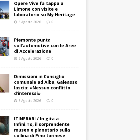
Opere Vive fa tappa a
Limone con visite e
laboratorio su My Heritage
6 Agosto 2026
0
Piemonte punta
sull’automotive con le Aree
di Accelerazione
6 Agosto 2026
0
Dimissioni in Consiglio
comunale ad Alba, Galeasso
lascia: «Nessun conflitto
d’interessi»
6 Agosto 2026
0
ITINERARI / In gita a
Infini.To, il sorprendente
museo e planetario sulla
collina di Pino torinese