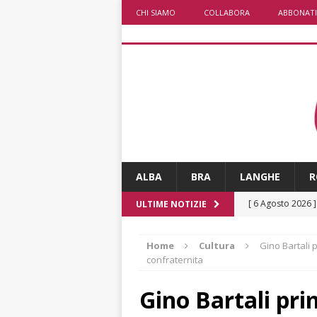
CHI SIAMO
COLLABORA
ABBONATI
ALBA
BRA
LANGHE
R
[ 6 Agosto 2026 
ULTIME NOTIZIE
terra e la comun
Home
Cultura
Gino Bartali p
[ 6 Agosto 2026 
confraternita
rotonda: giovan
Gino Bartali pri
[ 6 Agosto 2026 