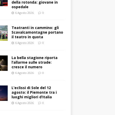
della rotonda: giovane in
ospedale
6 Agosto 2026
0
Teatranti in cammino: gli
Scavalcamontagne portano
il teatro in quota
6 Agosto 2026
0
La bella stagione riporta
l’allarme sulle strade:
cresce il numero
6 Agosto 2026
0
L’eclissi di Sole del 12
agosto: il Piemonte tra i
luoghi migliori d’Italia
6 Agosto 2026
0