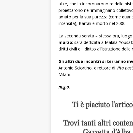
altre, che lo incoronarono re delle pist
proiettarono nell’immaginario collett
amato per la sua purezza (come quando
intensità), Bartali è morto nel 2000.
La seconda serata – stessa ora, luogo
marzo
: sarà dedicata a Malala Yousafz
diritti civili e il diritto all’istruzione d
Gli altri due incontri si terranno inv
Antonio Sciortino, direttore di
Vita pas
Milani.
m.g.o.