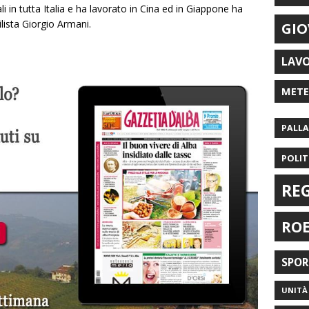
i in tutta Italia e ha lavorato in Cina ed in Giappone ha
ilista Giorgio Armani.
GIO
LAV
MET
PALL
POLIT
RE
RO
SPO
UNITÀ 