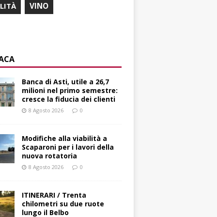
ILITÀ
VINO
ACA
Banca di Asti, utile a 26,7
milioni nel primo semestre:
cresce la fiducia dei clienti
8 Agosto 2026
0
Modifiche alla viabilità a
Scaparoni per i lavori della
nuova rotatoria
8 Agosto 2026
0
ITINERARI / Trenta
chilometri su due ruote
lungo il Belbo