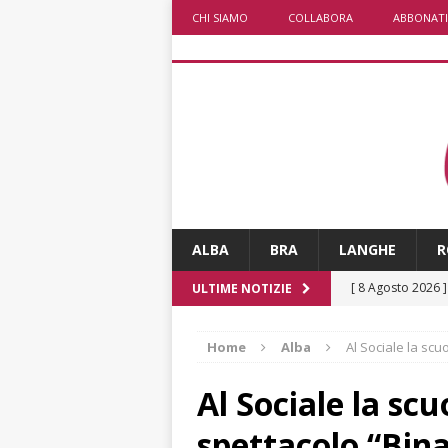
CHI SIAMO
COLLABORA
ABBONATI
ALBA
BRA
LANGHE
R
[ 8 Agosto 2026 
ULTIME NOTIZIE
rotatoria
ALB
Home
Alba
Al Sociale la sc
[ 8 Agosto 2026 
LANGHE
Al Sociale la sc
[ 8 Agosto 2026 
spettacolo “Bina