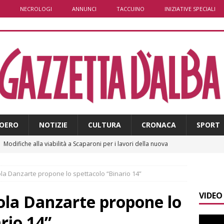
NECROLOGI
ANNUNCI
TACCUINO
INIZIATIVE SPECIALI
OERO
NOTIZIE
CULTURA
CRONACA
SPORT
]
Modifiche alla viabilità a Scaparoni per i lavori della nuova
A
uola Danzarte propone lo spettacolo “Binario 14”
]
ITINERARI / Trenta chilometri su due ruote lungo il Belbo
VIDEO
uola Danzarte propone lo
]
Cuneo, stretta della Polizia: controlli, denunce e lotta al
rio 14”