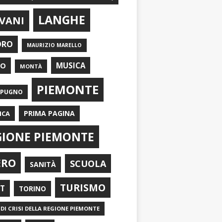
LANGHE
VANI
ORO
MAURIZIO MARELLO
EO
MUSICA
MONTÀ
PIEMONTE
APUGNO
PRIMA PAGINA
ICA
GIONE PIEMONTE
ERO
SCUOLA
SANITÀ
TURISMO
RT
TORINO
DI CRISI DELLA REGIONE PIEMONTE