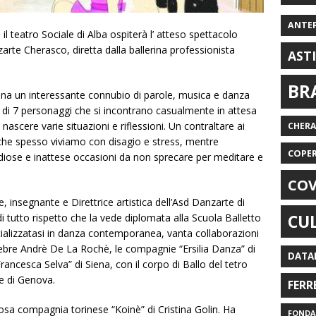
ANTE
 teatro Sociale di Alba ospiterà l’ atteso spettacolo
rte Cherasco, diretta dalla ballerina professionista
AST
BR
scena un interessante connubio di parole, musica e danza
mo di 7 personaggi che si incontrano casualmente in attesa
 nascere varie situazioni e riflessioni. Un contraltare ai
CHER
che spesso viviamo con disagio e stress, mentre
COPE
diose e inattese occasioni da non sprecare per meditare e
COV
, insegnante e Direttrice artistica dell’Asd Danzarte di
CU
i tutto rispetto che la vede diplomata alla Scuola Balletto
ializzatasi in danza contemporanea, vanta collaborazioni
celebre Andrè De La Rochè, le compagnie “Ersilia Danza” di
DATA
rancesca Selva” di Siena, con il corpo di Ballo del tetro
ce di Genova.
FERR
osa compagnia torinese “Koinè” di Cristina Golin. Ha
FONDAZ