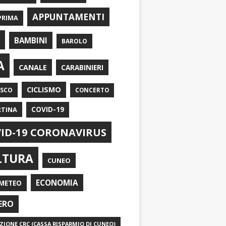
APPUNTAMENTI
PRIMA
I
BAMBINI
BAROLO
A
CANALE
CARABINIERI
CICLISMO
ASCO
CONCERTO
RTINA
COVID-19
ID-19 CORONAVIRUS
LTURA
CUNEO
ECONOMIA
METEO
ERO
IONE CRC (CASSA RISPARMIO DI CUNEO)