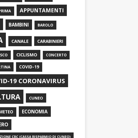
APPUNTAMENTI
PRIMA
I
BAMBINI
BAROLO
A
CANALE
CARABINIERI
CICLISMO
ASCO
CONCERTO
RTINA
COVID-19
ID-19 CORONAVIRUS
LTURA
CUNEO
ECONOMIA
METEO
ERO
IONE CRC (CASSA RISPARMIO DI CUNEO)