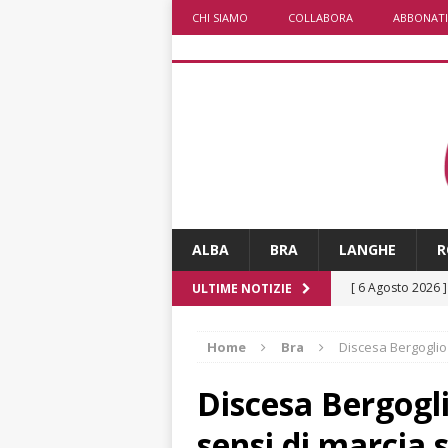
CHI SIAMO
COLLABORA
ABBONATI
ALBA
BRA
LANGHE
R
[ 6 Agosto 2026 
ULTIME NOTIZIE
rotonda: giovan
Home
Bra
Discesa Bergoglio
[ 6 Agosto 2026 
numero
ALTRE
Discesa Bergogli
[ 6 Agosto 2026 
sensi di marcia