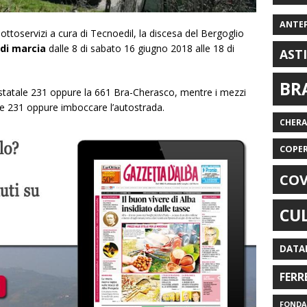
ANTE
sottoservizi a cura di Tecnoedil, la discesa del Bergoglio
 di marcia
dalle 8 di sabato 16 giugno 2018 alle 18 di
AST
BR
a statale 231 oppure la 661 Bra-Cherasco, mentre i mezzi
ale 231 oppure imboccare l’autostrada.
CHER
COPE
COV
CU
DATA
FERR
FONDAZ