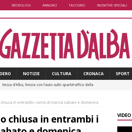
NECROLOGI
ANNUNCI
TACCUINO
INIZIATIVE SPECIALI
OERO
NOTIZIE
CULTURA
CRONACA
SPORT
]
Vezza d’Alba, finisce con l’auto sullo spartitraffico della
e in ospedale
CRONACA
 chiusa in entrambi i sensi di marcia sabato e domenica
]
La bella stagione riporta l’allarme sulle strade: cresce il
VIDEO
 NOTIZIE
o chiusa in entrambi i
]
Piemonte punta sull’automotive con le Aree di Accelerazione
 sabato e domenica