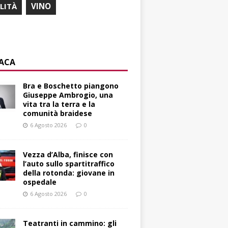
ILITÀ
VINO
ACA
Bra e Boschetto piangono
Giuseppe Ambrogio, una
vita tra la terra e la
comunità braidese
6 Agosto 2026
0
Vezza d’Alba, finisce con
l’auto sullo spartitraffico
della rotonda: giovane in
ospedale
6 Agosto 2026
0
Teatranti in cammino: gli