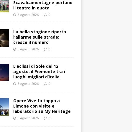
Scavalcamontagne portano
il teatro in quota
6 Agosto 2026
0
La bella stagione riporta
l’allarme sulle strade:
cresce il numero
6 Agosto 2026
0
L’eclissi di Sole del 12
agosto: il Piemonte tra i
luoghi migliori d’Italia
6 Agosto 2026
0
Opere Vive fa tappa a
Limone con visite e
laboratorio su My Heritage
6 Agosto 2026
0