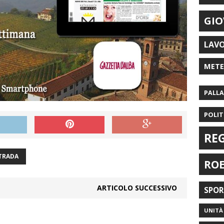
GIO
LAV
MET
PALL
POLIT
RE
TRADA
RO
ARTICOLO SUCCESSIVO
SPO
UNITÀ 