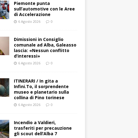
Piemonte punta
sull’automotive con le Aree
di Accelerazione
6 Agosto 2026
0
Dimissioni in Consiglio
comunale ad Alba, Galeasso
lascia: «Nessun conflitto
d’interessi»
6 Agosto 2026
0
ITINERARI / In gita a
Infini.To, il sorprendente
museo e planetario sulla
collina di Pino torinese
6 Agosto 2026
0
Incendio a Valdieri,
trasferiti per precauzione
gli scout dell’Alba 7