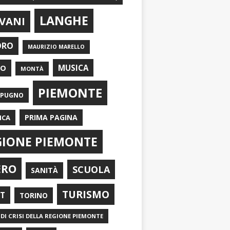
LANGHE
VANI
ORO
MAURIZIO MARELLO
EO
MUSICA
MONTÀ
PIEMONTE
APUGNO
PRIMA PAGINA
ICA
GIONE PIEMONTE
ERO
SCUOLA
SANITÀ
TURISMO
RT
TORINO
DI CRISI DELLA REGIONE PIEMONTE