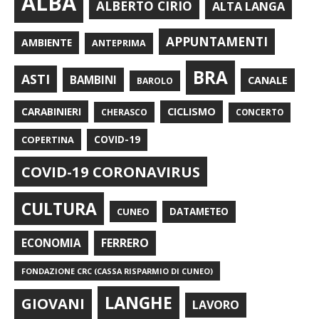
ALBA
ALBERTO CIRIO
ALTA LANGA
APPUNTAMENTI
AMBIENTE
ANTEPRIMA
BRA
ASTI
BAMBINI
CANALE
BAROLO
CARABINIERI
CICLISMO
CHERASCO
CONCERTO
COPERTINA
COVID-19
COVID-19 CORONAVIRUS
CULTURA
CUNEO
DATAMETEO
FERRERO
ECONOMIA
FONDAZIONE CRC (CASSA RISPARMIO DI CUNEO)
LANGHE
GIOVANI
LAVORO