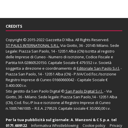
CREDITS
Copyright © 2015-2022 Gazzetta D'Alba. All Rights Reserved.
ST PAULS INTERNATIONAL S.R.L.
Via Giotto, 36 - 20145 Milano. Sede
Legale: Piazza San Paolo, 14 - 12051 Alba (CN) Iscritta al registro
delle Imprese di Cuneo - Numero di iscrizione, Codice Fiscale e
Partita IVA 02860520150. Capitale Sociale € 479.552 i.v. Società
soggetta a direzione e coordinamento di
Editoriale San Paolo
S.r.l.
-
Piazza San Paolo, 14 - 12051 Alba (CN) - P.IVA/Cod.fisc./Iscrizione
Registro Imprese di Cuneo 01660660042 - Capitale Sociale €
3.400.000 i.v.
Sito gestito da
San Paolo Digital
©
San Paolo Digital S.r.l.
, - Via
Giotto, 36 - Milano. Sede legale: Piazza San Paolo,14 - 12051 Alba
(CN), Cod. fisc./P.Iva e iscrizione al Registro Imprese di Cuneo
n.10057461005 – R.E.A. 279529. Capitale sociale € 30.000,00 i.v.
Per la tua pubblicità sul giornale:
A. Manzoni & C S.p.a.
tel
0171.609122
Informativa Whistleblowing
Cookie policy
Privacy